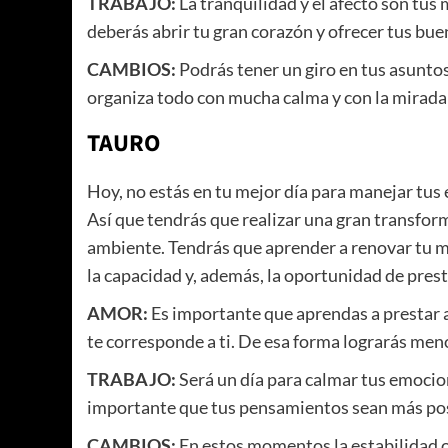
TRABAJO:
La tranquilidad y el afecto son tus
deberás abrir tu gran corazón y ofrecer tus bu
CAMBIOS:
Podrás tener un giro en tus asunto
organiza todo con mucha calma y con la mirada
TAURO
Hoy, no estás en tu mejor día para manejar tus 
Así que tendrás que realizar una gran transfo
ambiente. Tendrás que aprender a renovar tu m
la capacidad y, además, la oportunidad de pres
AMOR:
Es importante que aprendas a prestar a
te corresponde a ti. De esa forma lograrás me
TRABAJO:
Será un día para calmar tus emocion
importante que tus pensamientos sean más posi
CAMBIOS:
En estos momentos la estabilidad o