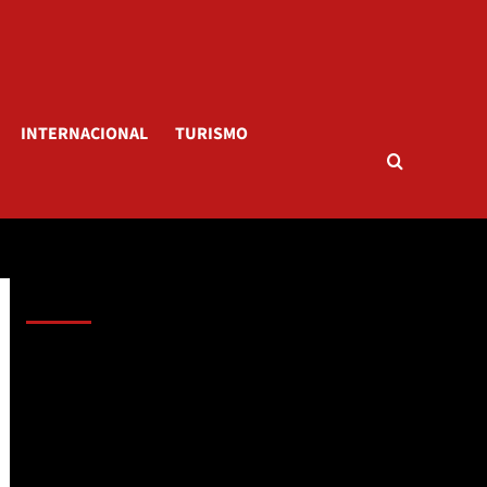
INTERNACIONAL
TURISMO
AL AIRE – POLÍTICA
Reproductor
de
vídeo