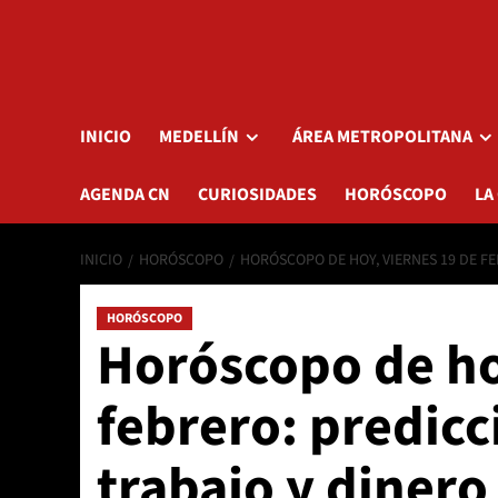
INICIO
MEDELLÍN
ÁREA METROPOLITANA
AGENDA CN
CURIOSIDADES
HORÓSCOPO
LA
INICIO
HORÓSCOPO
HORÓSCOPO DE HOY, VIERNES 19 DE F
HORÓSCOPO
Horóscopo de ho
febrero: predic
trabajo y dinero