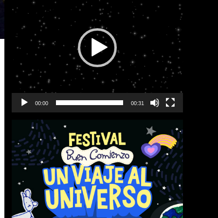
de
vídeo
00:00
00:31