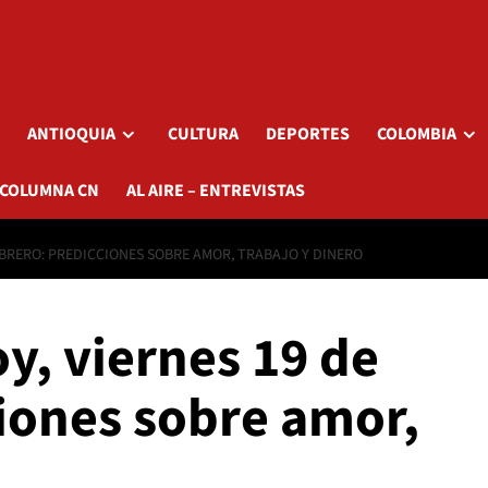
ANTIOQUIA
CULTURA
DEPORTES
COLOMBIA
 COLUMNA CN
AL AIRE – ENTREVISTAS
EBRERO: PREDICCIONES SOBRE AMOR, TRABAJO Y DINERO
y, viernes 19 de
ciones sobre amor,