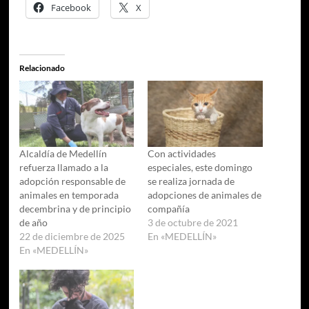
Facebook
X
Relacionado
Alcaldía de Medellín
Con actividades
refuerza llamado a la
especiales, este domingo
adopción responsable de
se realiza jornada de
animales en temporada
adopciones de animales de
decembrina y de principio
compañía
de año
3 de octubre de 2021
22 de diciembre de 2025
En «MEDELLÍN»
En «MEDELLÍN»