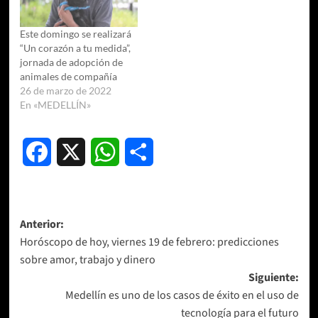
Este domingo se realizará
“Un corazón a tu medida”,
jornada de adopción de
animales de compañía
26 de marzo de 2022
En «MEDELLÍN»
Facebook
X
WhatsApp
Compartir
Navegación
Anterior:
Horóscopo de hoy, viernes 19 de febrero: predicciones
de
sobre amor, trabajo y dinero
entradas
Siguiente:
Medellín es uno de los casos de éxito en el uso de
tecnología para el futuro