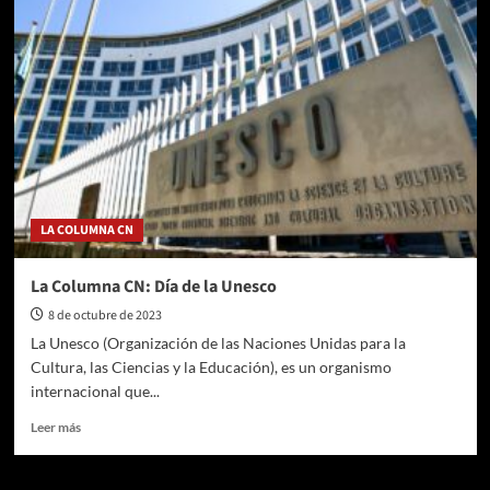
Correa:
«¿Se
extinguen
los
gremios?»
LA COLUMNA CN
La Columna CN: Día de la Unesco
8 de octubre de 2023
La Unesco (Organización de las Naciones Unidas para la
Cultura, las Ciencias y la Educación), es un organismo
internacional que...
Leer
Leer más
más
sobre
La