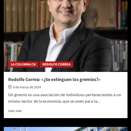
LA COLUMNA CN
RODOLFO CORREA
Rodolfo Correa: «¿Se extinguen los gremios?»
9 de marzo de 2024
Un gremio es una asociación de individuos pertenecientes a un
mismo sector de la economía, que se unen para la...
Leer
Leer más
más
sobre
Rodolfo