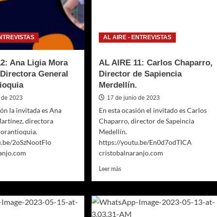
ermo
Family
ado
–
Pequeño
pé
Teatro
ENTREVISTAS
AL AIRE - ENTREVISTAS
Medellín
2: Ana Ligia Mora
AL AIRE 11: Carlos Chaparro,
 Directora General
Director de Sapiencia
ioquia
Merdellín.
o de 2023
17 de junio de 2023
ión la invitada es Ana
En esta ocasión el invitado es Carlos
artínez, directora
Chaparro, director de Sapeincia
orantioquia.
Medellín.
tu.be/2oSzNootFlo
https://youtu.be/En0d7odTICA
ranjo.com
cristobalnaranjo.com
Leer
Leer más
más
sobre
AL
AIRE
11: