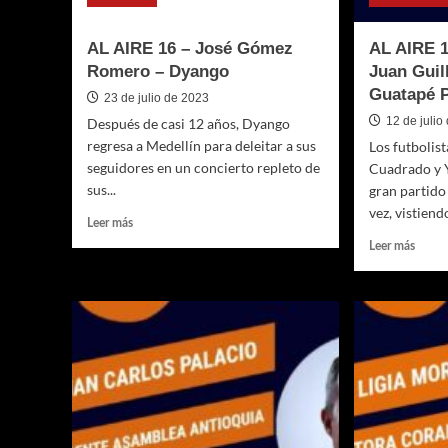
AL AIRE 16 – José Gómez
AL AIRE 1
Romero – Dyango
Juan Guil
Guatapé 
23 de julio de 2023
12 de julio
Después de casi 12 años, Dyango
regresa a Medellín para deleitar a sus
Los futbolis
seguidores en un concierto repleto de
Cuadrado y 
sus...
gran partido 
vez, vistiendo
Leer
Leer más
más
Leer
Leer más
sobre
más
AL
sobre
AIRE
AL
16
AIRE
–
15
José
–
Gómez
Yerry
Romero
Mina
–
y
Dyango
Juan