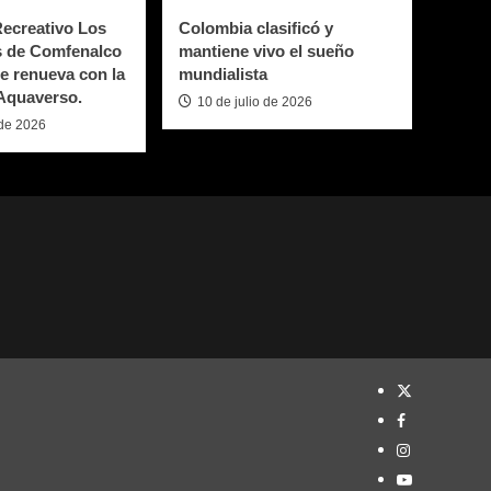
Recreativo Los
Colombia clasificó y
 de Comfenalco
mantiene vivo el sueño
e renueva con la
mundialista
 Aquaverso.
10 de julio de 2026
 de 2026
TWITTER
FACEBOOK
INSTAGRAM
YOUTUBE