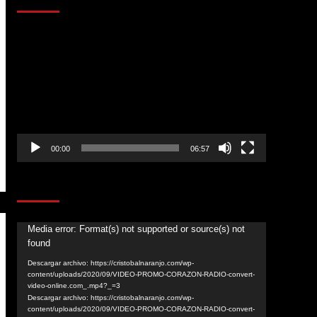
Reproductor
de
vídeo
00:00
06:57
CORAZÓN RADIO
Reproductor
Media error: Format(s) not supported or source(s) not
found
de
vídeo
Descargar archivo: https://cristobalnaranjo.com/wp-
content/uploads/2020/09/VIDEO-PROMO-CORAZON-RADIO-convert-
video-online.com_.mp4?_=3
Descargar archivo: https://cristobalnaranjo.com/wp-
content/uploads/2020/09/VIDEO-PROMO-CORAZON-RADIO-convert-