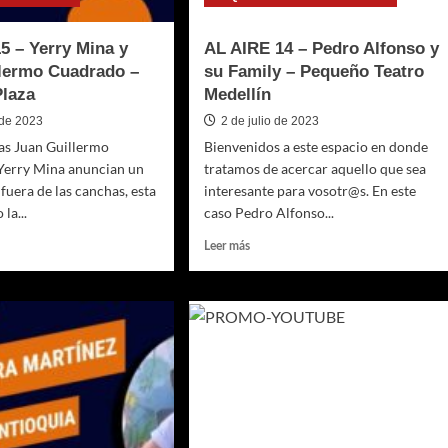
5 – Yerry Mina y
AL AIRE 14 – Pedro Alfonso y
lermo Cuadrado –
su Family – Pequeño Teatro
Plaza
Medellín
 de 2023
2 de julio de 2023
tas Juan Guillermo
Bienvenidos a este espacio en donde
Yerry Mina anuncian un
tratamos de acercar aquello que sea
fuera de las canchas, esta
interesante para vosotr@s. En este
 la...
caso Pedro Alfonso...
Leer
Leer más
más
sobre
AL
AIRE
14
–
Pedro
Alfonso
y
su