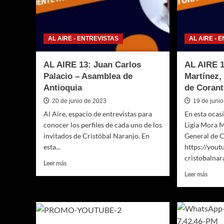
Guill
Cuadr
–
Guata
AL AIRE - ENTREVISTAS
AL AIRE - 
Plaza
AL AIRE 13: Juan Carlos
AL AIRE 1
Palacio – Asamblea de
Martínez,
Antioquia
de Corant
20 de junio de 2023
19 de juni
Al Aire, espacio de entrevistas para
En esta ocas
conocer los perfiles de cada uno de los
Ligia Mora M
invitados de Cristóbal Naranjo. En
General de C
esta...
https://you
cristobalna
Leer
Leer más
más
Leer
Leer más
sobre
más
AL
sobre
AIRE
AL
13:
AIRE
Juan
12: