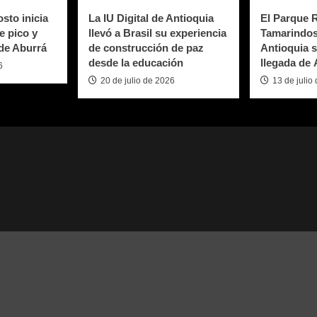
sto inicia
La IU Digital de Antioquia
El Parque 
e pico y
llevó a Brasil su experiencia
Tamarindos
 de Aburrá
de construcción de paz
Antioquia s
desde la educación
llegada de
6
20 de julio de 2026
13 de julio