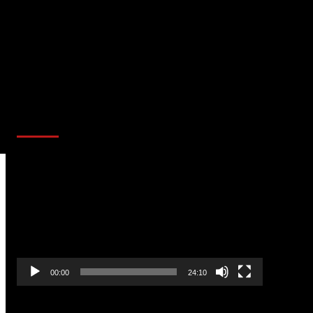
AL AIRE – POLÍTICA
Reproductor
de
vídeo
00:00
24:10
AL AIRE – ENTRETENIMIENTO