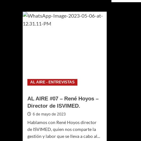
AL
sobre
AIRE:
AL
10
AIRE:
–
09
William
–
Bolívar
Brauli
–
Espin
Harley-
Márq
Davidson
–
Medellín
alcald
de
Envig
AL AIRE - ENTREVISTAS
AL AIRE #07 – René Hoyos –
Director de ISVIMED.
6 de mayo de 2023
Hablamos con René Hoyos director
de ISVIMED, quien nos comparte la
gestión y labor que se lleva a cabo al...