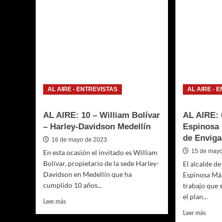
Carlos
Ana
Palacio
Ligia
–
Mora
Asamblea
Martí
de
Direct
Antioquia
Gener
de
Coran
AL AIRE - ENTREVISTAS
AL AIRE - 
AL AIRE: 10 – William Bolívar
AL AIRE: 
– Harley-Davidson Medellín
Espinosa 
de Enviga
16 de mayo de 2023
15 de may
En esta ocasión el invitado es William
Bolívar, propietario de la sede Harley-
El alcalde d
Davidson en Medellín que ha
Espinosa Már
cumplido 10 años...
trabajo que 
el plan...
Leer
Leer más
más
Leer
Leer más
sobre
más