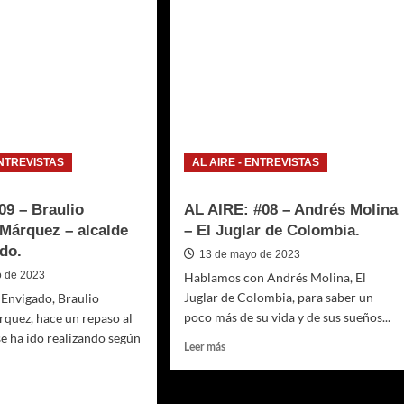
Carlos
Chaparro,
Director
nez,
de
ora
Sapiencia
al
Merdellín.
tioquia
ENTREVISTAS
AL AIRE - ENTREVISTAS
09 – Braulio
AL AIRE: #08 – Andrés Molina
Márquez – alcalde
– El Juglar de Colombia.
do.
13 de mayo de 2023
o de 2023
Hablamos con Andrés Molina, El
Juglar de Colombia, para saber un
e Envigado, Braulio
poco más de su vida y de sus sueños...
quez, hace un repaso al
se ha ido realizando según
Leer
Leer más
más
sobre
AL