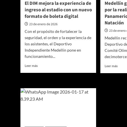
a
El DIM mejora la experiencia de
Medellín 
los
ingreso al estadio con un nuevo
por la rea
cuartos
formato de boleta digital
Panameric
de
final
Natación
23 de enero de 2026
de
23 de enero
Con el propósito de fortalecer la
la
seguridad, el orden y la experiencia de
Medellín rec
Basketball
Champions
los asistentes, el Deportivo
Deportivo de
LeagueAméricas
Independiente Medellín pone en
Comité Olím
funcionamiento...
decimotercer
Leer
Leer
Leer más
Leer más
más
más
sobre
sobre
El
Medel
DIM
ganó
mejora
Premi
la
Altius
experiencia
por
de
la
ingreso
realiz
al
de
estadio
los