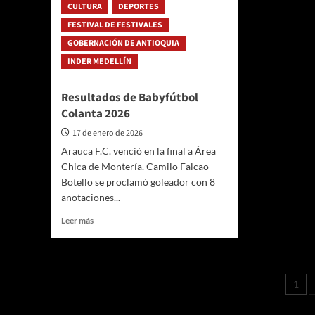
CULTURA
con
DEPORTES
Juego
un
Panam
FESTIVAL DE FESTIVALES
nuevo
Junio
GOBERNACIÓN DE ANTIOQUIA
formato
de
de
Natac
INDER MEDELLÍN
boleta
digital
Resultados de Babyfútbol
Colanta 2026
17 de enero de 2026
Arauca F.C. venció en la final a Área
Chica de Montería. Camilo Falcao
Botello se proclamó goleador con 8
anotaciones...
Leer
Leer más
más
sobre
Resultados
de
Pa
1
Babyfútbol
de
Colanta
2026