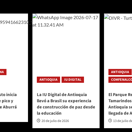
tradas
NA
ANTIOQUIA
ANTIOQUIA
IU DIGITAL
COMFENALCO
to inicia
La IU Digital de Antioquia
El Parque R
 pico y
llevó a Brasil su experiencia
Tamarindos
de Aburrá
de construcción de paz desde
Antioquia s
la educación
llegada de 
20 de julio de 2026
13 de julio d