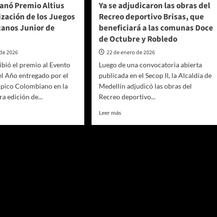
ganó Premio Altius
Ya se adjudicaron las obras del
Caldas
lización de los Juegos
Recreo deportivo Brisas, que
anos Junior de
beneficiará a las comunas Doce
de Octubre y Robledo
 de 2026
22 de enero de 2026
ibió el premio al Evento
Luego de una convocatoria abierta
l Año entregado por el
publicada en el Secop II, la Alcaldía de
pico Colombiano en la
Medellín adjudicó las obras del
a edición de...
Recreo deportivo...
Leer
Leer más
más
sobre
lín
Ya
se
o
adjudicaron
las
obras
del
ación
Recreo
deportivo
Brisas,