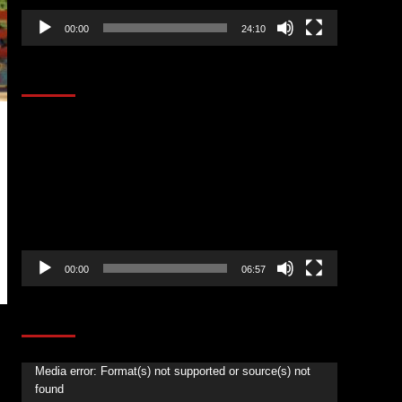
00:00
24:10
AL AIRE – ENTRETENIMIENTO
Reproductor
de
vídeo
00:00
06:57
CORAZÓN RADIO
Reproductor
Media error: Format(s) not supported or source(s) not
found
de