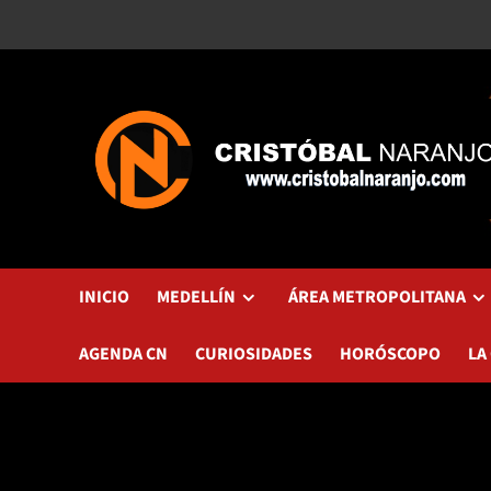
Saltar
al
contenido
INICIO
MEDELLÍN
ÁREA METROPOLITANA
AGENDA CN
CURIOSIDADES
HORÓSCOPO
LA