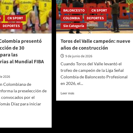
BALONCESTO
CN SPORT
O
CN SPORT
COLOMBIA
DEPORTES
DEPORTES
Sin Categoría
 Colombia presentó
Toros del Valle campeón: nueve
cción de 30
años de construcción
para las
9 de junio de 2026
orias al Mundial FIBA
Cuando Toros del Valle levantó el
trofeo de campeón de la Liga Señal
de 2026
Colombia de Baloncesto Profesional
en 2026, el...
ón Colombiana de
nforma la preselección de
Leer
Leer más
 convocados por el
más
omás Díaz para iniciar
sobre
Toros
del
Valle
campeón:
nueve