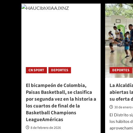
Selecc
el
Colom
sueño
prese
mundialista
su
presel
de
30
jugad
para
las
clasif
al
CN SPORT
DEPORTES
DEPORTES
Mundi
FIBA
2027.
El bicampeón de Colombia,
La Alcaldí
Paisas Basketball, se clasifica
abiertas l
por segunda vez en la historia a
su oferta 
los cuartos de final de la
30 de enero
Basketball Champions
El Distrito 
LeagueAméricas
los hábitos d
8 de febrero de 2026
aprovechamie