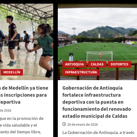
ión
años
bia
de
ntó
construcción
ección
ores
icatorias
ANTIOQUIA
CALDAS
DEPORTES
MEDELLÍN
INFRAESTRUCTURA
al
a de Medellín ya tiene
Gobernación de Antioquia
as inscripciones para
fortalece infraestructura
deportiva
deportiva con la puesta en
funcionamiento del renovado
 de 2026
estadio municipal de Caldas
sigue en la promoción de
26 de enero de 2026
e vida saludable y el
nto del tiempo libre,
La Gobernación de Antioquia, a través