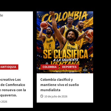
 ANTIOQUIA
COLOMBIA
DEPORTES
ecreativo Los
Colombia clasificó y
 de Comfenalco
mantiene vivo el sueño
e renueva con la
mundialista
Aquaverso.
10 de julio de 2026
e 2026