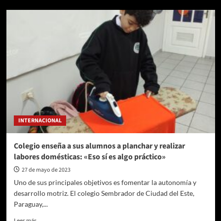
Temporada
regular
del
Pequeño
teatro
–
Del
31
de
mayo
al
17
INTERNACIONAL
de
junio
Colegio enseña a sus alumnos a planchar y realizar
labores domésticas: «Eso sí es algo práctico»
27 de mayo de 2023
Uno de sus principales objetivos es fomentar la autonomía y
desarrollo motriz. El colegio Sembrador de Ciudad del Este,
Paraguay,...
Leer
Leer más