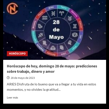
HORÓSCOPO
Horóscopo de hoy, domingo 28 de mayo: predicciones
sobre trabajo, dinero y amor
28 de mayo de 2023
ARIES Disfruta de lo bueno que va a llegar a tu vida en estos
momentos, y no olvides la gratitud...
Leer
Leer más
más
sobre