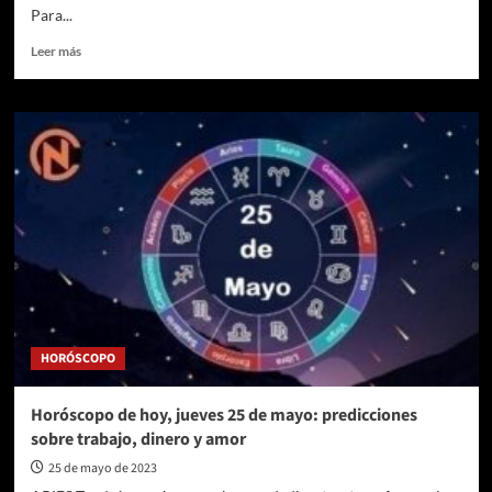
Para...
Leer
Leer más
más
sobre
El
Ministerio
de
Educación
se
compromete
con
apoyo
financiero
para
la
IUD
HORÓSCOPO
de
Antioquia.
Horóscopo de hoy, jueves 25 de mayo: predicciones
sobre trabajo, dinero y amor
25 de mayo de 2023