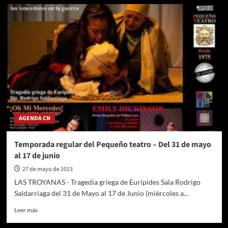
Horóscopo
de
hoy,
domingo
28
de
mayo:
predicciones
sobre
trabajo,
dinero
y
AGENDA CN
amor
Temporada regular del Pequeño teatro – Del 31 de mayo
al 17 de junio
27 de mayo de 2023
LAS TROYANAS - Tragedia griega de Eurípides Sala Rodrigo
Saldarriaga del 31 de Mayo al 17 de Junio (miércoles a...
Leer
Leer más
más
sobre