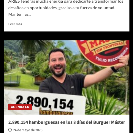
ARIES Tendrás mucha energía para dedicarte a transformar los
desafíos en oportunidades, gracias a tu fuerza de voluntad.
Mantén las...
Leer
Leer más
más
sobre
Horóscopo
de
hoy,
jueves
25
de
mayo:
predicciones
sobre
trabajo,
dinero
y
AGENDA CN
amor
2.890.154 hamburguesas en los 8 días del Burguer Máster
24 de mayo de 2023