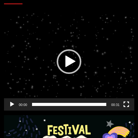
Reproductor
de
vídeo
00:00
00:31