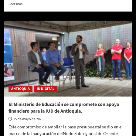
Leer
Leer más
más
sobre
Horóscopo
de
hoy,
viernes
26
de
mayo:
predicciones
sobre
trabajo,
dinero
y
ANTIOQUIA
IU DIGITAL
amor
El Ministerio de Educación se compromete con apoyo
financiero para la IUD de Antioquia.
25 de mayo de 2023
Este compromiso de ampliar la base presupuestal se dio en el
marco de la inauguración delNodo Subregional de Oriente.