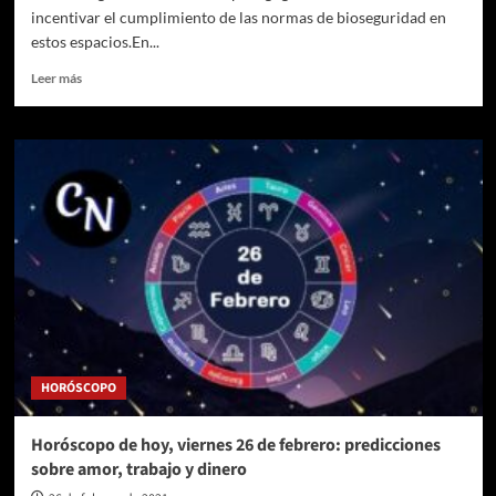
incentivar el cumplimiento de las normas de bioseguridad en
estos espacios.En...
Leer
Leer más
más
sobre
3.000
locales
abiertos
al
público
serán
identificados
por
la
Alcaldía
de
Medellín
HORÓSCOPO
como
“Parche
Seguro”
Horóscopo de hoy, viernes 26 de febrero: predicciones
sobre amor, trabajo y dinero