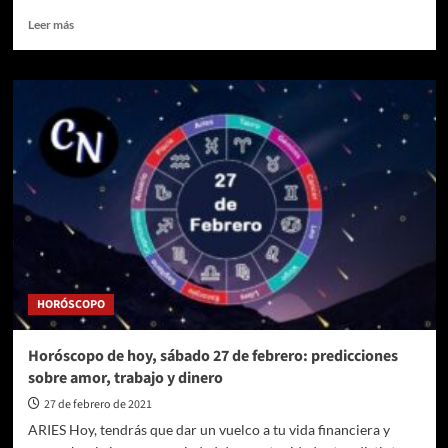
Leer
Leer más
más
sobre
Medellín
tendrá
otros
503
cuidadores
capacitados
para
mejorar
la
calidad
de
vida
HORÓSCOPO
de
personas
mayores
Horóscopo de hoy, sábado 27 de febrero: predicciones
sobre amor, trabajo y dinero
27 de febrero de 2021
ARIES Hoy, tendrás que dar un vuelco a tu vida financiera y