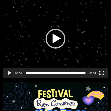
Reproductor
de
vídeo
00:00
00:31