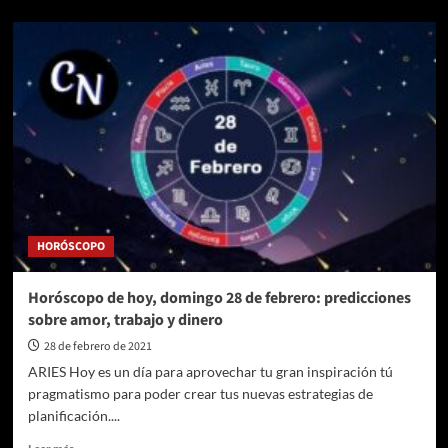
sobre
El
INDER
Medellín
reactivó
visitas
guiadas
al
estadio
HORÓSCOPO
Horóscopo de hoy, domingo 28 de febrero: predicciones
sobre amor, trabajo y dinero
28 de febrero de 2021
ARIES Hoy es un día para aprovechar tu gran inspiración tú
pragmatismo para poder crear tus nuevas estrategias de
planificación....
Leer