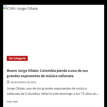
Muere
Jorge
Oñate:
Colombia
pierde
a
uno
de
sus
grandes
exponentes
de
Sin Categoría
música
vallenata
Muere Jorge Oñate: Colombia pierde a uno de sus
grandes exponentes de música vallenata
28 de febrero de 2021
Jorge Oñate, uno de los grandes exponentes de música
vallenata de Colombia, falleció este domingo a los 71 años en...
Leer
Leer más
más