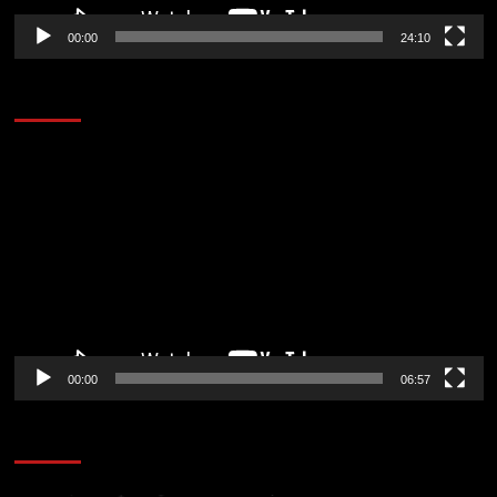
00:00
24:10
AL AIRE – ENTRETENIMIENTO
Reproductor
de
vídeo
00:00
06:57
CORAZÓN RADIO