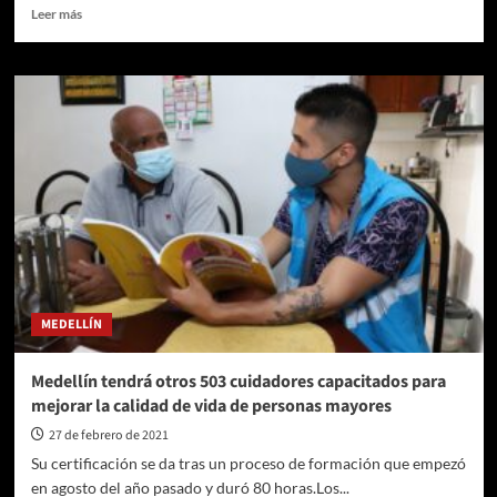
Leer
Leer más
más
sobre
La
Avenida
Jardín
y
el
segundo
parque
de
Laureles
fueron
renovados
con
MEDELLÍN
una
inversión
de
Medellín tendrá otros 503 cuidadores capacitados para
$10.092
mejorar la calidad de vida de personas mayores
millones
27 de febrero de 2021
Su certificación se da tras un proceso de formación que empezó
en agosto del año pasado y duró 80 horas.Los...