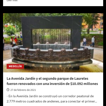
Leer más
más
sobre
Horóscopo
de
hoy,
domingo
28
de
febrero:
predicciones
sobre
amor,
trabajo
y
MEDELLÍN
dinero
La Avenida Jardín y el segundo parque de Laureles
fueron renovados con una inversión de $10.092 millones
27 de febrero de 2021
- En la Avenida Jardín se construyó un corredor peatonal de
2.779 metros cuadrados de andenes, para conectar el primer...