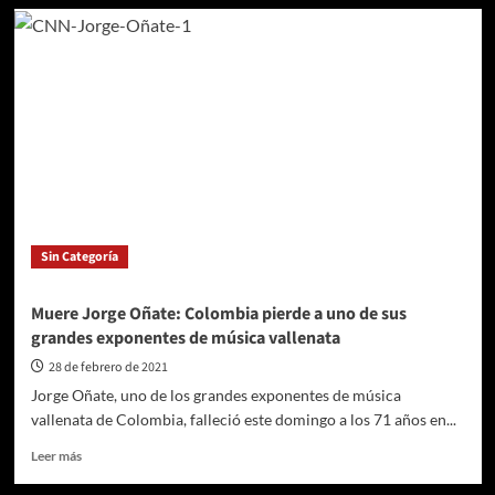
Cámaras
de
videovigilancia
contribuyeron
con
11
capturas
en
ofensiva
contra
el
hurto
Sin Categoría
en
la
ciudad
Muere Jorge Oñate: Colombia pierde a uno de sus
grandes exponentes de música vallenata
28 de febrero de 2021
Jorge Oñate, uno de los grandes exponentes de música
vallenata de Colombia, falleció este domingo a los 71 años en...
Leer
Leer más
más
sobre