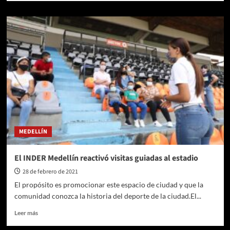
sobre
Muere
Jorge
Oñate:
Colombia
pierde
a
uno
de
sus
grandes
exponentes
de
MEDELLÍN
música
vallenata
El INDER Medellín reactivó visitas guiadas al estadio
28 de febrero de 2021
El propósito es promocionar este espacio de ciudad y que la
comunidad conozca la historia del deporte de la ciudad.El...
Leer
Leer más
más