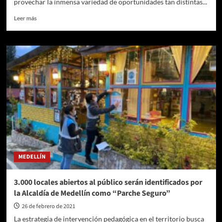
provechar la inmensa variedad de oportunidades tan distintas...
Leer
Leer más
más
sobre
Horóscopo
de
hoy,
sábado
27
de
febrero:
predicciones
sobre
amor,
trabajo
y
MEDELLÍN
dinero
3.000 locales abiertos al público serán identificados por
la Alcaldía de Medellín como “Parche Seguro”
26 de febrero de 2021
La estrategia de intervención pedagógica en el territorio busca