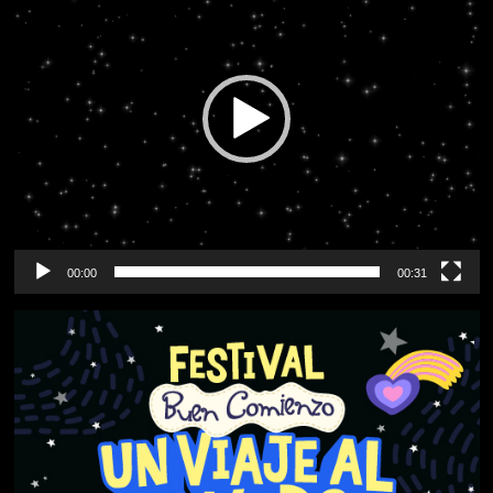
vídeo
00:00
00:31