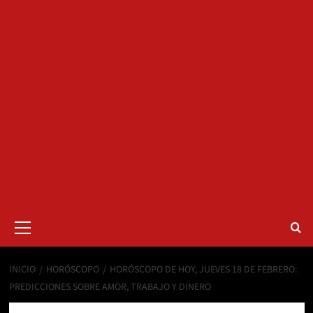
Menú
primario
INICIO
HORÓSCOPO
HORÓSCOPO DE HOY, JUEVES 18 DE FEBRERO:
PREDICCIONES SOBRE AMOR, TRABAJO Y DINERO