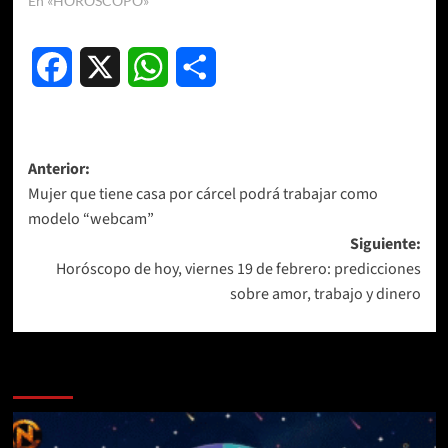
En «HORÓSCOPO»
Facebook
X
WhatsApp
Compartir
Navegación
Anterior:
Mujer que tiene casa por cárcel podrá trabajar como
de
modelo “webcam”
entradas
Siguiente:
Horóscopo de hoy, viernes 19 de febrero: predicciones
sobre amor, trabajo y dinero
Más historias