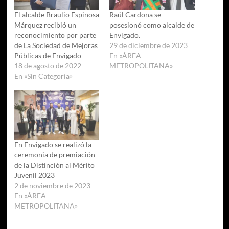
El alcalde Braulio Espinosa
Raúl Cardona se
Márquez recibió un
posesionó como alcalde de
reconocimiento por parte
Envigado.
de La Sociedad de Mejoras
29 de diciembre de 2023
Públicas de Envigado
En «ÁREA
18 de agosto de 2022
METROPOLITANA»
En «Sin Categoría»
En Envigado se realizó la
ceremonia de premiación
de la Distinción al Mérito
Juvenil 2023
2 de noviembre de 2023
En «ÁREA
METROPOLITANA»