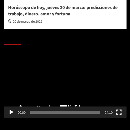
Horóscopo de hoy, jueves 20 de marzo: predicciones de
trabajo, dinero, amor y fortuna
20 de marzo de 2025
AL AIRE – POLÍTICA
Reproductor
de
vídeo
00:00
24:10
AL AIRE – ENTRETENIMIENTO