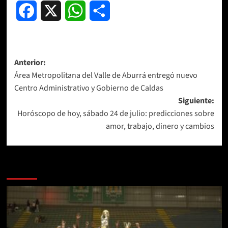
Facebook
X
WhatsApp
Compartir
Navegación
Anterior:
Área Metropolitana del Valle de Aburrá entregó nuevo
de
Centro Administrativo y Gobierno de Caldas
entradas
Siguiente:
Horóscopo de hoy, sábado 24 de julio: predicciones sobre
amor, trabajo, dinero y cambios
Más historias