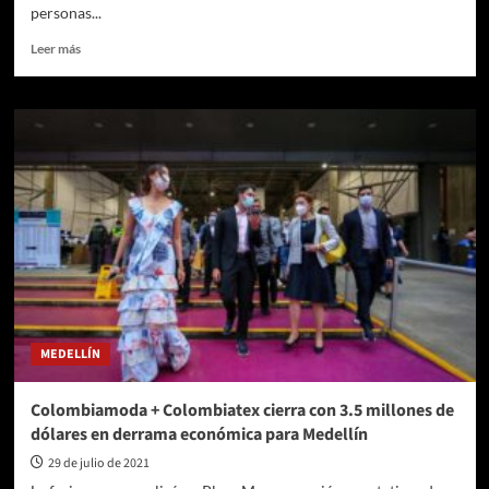
personas...
Leer
Leer más
más
sobre
Horóscopo
de
hoy,
viernes
30
de
julio:
predicciones
sobre
amor,
trabajo,
dinero
MEDELLÍN
y
cambios
Colombiamoda + Colombiatex cierra con 3.5 millones de
dólares en derrama económica para Medellín
29 de julio de 2021