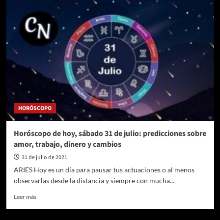
HORÓSCOPO
Horóscopo de hoy, sábado 31 de julio: predicciones sobre
amor, trabajo, dinero y cambios
31 de julio de 2021
ARIES Hoy es un día para pausar tus actuaciones o al menos
observarlas desde la distancia y siempre con mucha...
Leer
Leer más
más
sobre