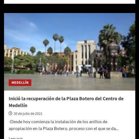
más
sobre
Desde
hoy
se
abren
todas
las
etapas
de
vacunación
contra
Covid-
19
MEDELLÍN
en
los
cinco
Inició la recuperación de la Plaza Botero del Centro de
corregimientos
Medellín
de
Medellín
30 de julio de 2021
-Desde hoy comienza la instalación de los anillos de
apropiación en la Plaza Botero, proceso con el que se da...
Leer
Leer más