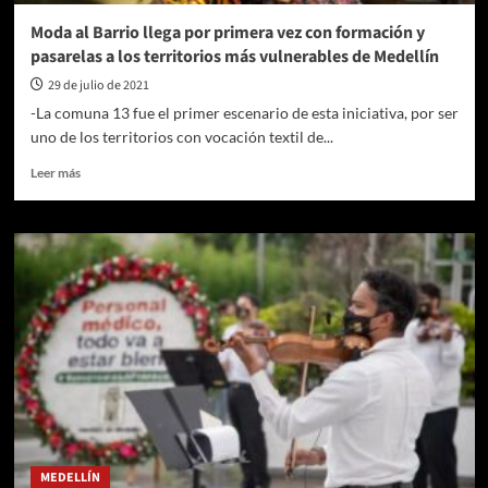
de
Moda al Barrio llega por primera vez con formación y
los
pasarelas a los territorios más vulnerables de Medellín
últimos
cinco
29 de julio de 2021
años
-La comuna 13 fue el primer escenario de esta iniciativa, por ser
uno de los territorios con vocación textil de...
Leer
Leer más
más
sobre
Moda
al
Barrio
llega
por
primera
vez
con
formación
y
pasarelas
a
MEDELLÍN
los