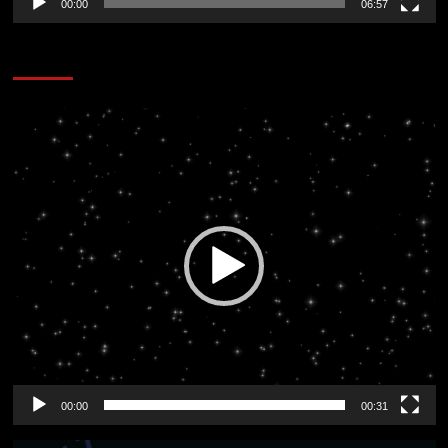
00:00
06:57
CORAZÓN RADIO
Reproductor
de
vídeo
00:00
00:31