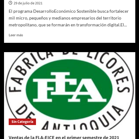
29 de julio de 2021
El programa DesarrolloEconómico Sostenible busca fortalecer
mil micro, pequeños y medianos empresarios del territorio
metropolitano, que se formarán en transformación digital.El...
Leer
Leer más
más
sobre
Área
Metropolitana
del
Valle
de
Aburrá
entregará
sitios
web
a
1.000
Mipymes
Sin Categoría
y
fortalecerá
otros
Ventas de la FLA-EICE en el primer semestre de 2021