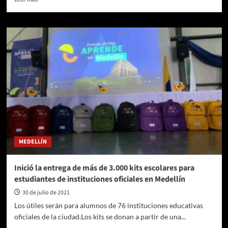
más
sobre
Inició
la
recuperación
de
la
Plaza
Botero
del
Centro
de
Medellín
MEDELLÍN
Inició la entrega de más de 3.000 kits escolares para
estudiantes de instituciones oficiales en Medellín
30 de julio de 2021
Los útiles serán para alumnos de 76 instituciones educativas
oficiales de la ciudad.Los kits se donan a partir de una...