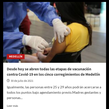
Horóscopo
de
hoy,
sábado
31
de
julio:
predicciones
sobre
amor,
trabajo,
dinero
MEDELLÍN
y
cambios
Desde hoy se abren todas las etapas de vacunación
contra Covid-19 en los cinco corregimientos de Medellín
30 de julio de 2021
Igualmente, las personas entre 25 y 29 años podrán acercarse a
todos los puntos bajo agendamiento previo.Madres gestantes y
personas...
Leer
Leer más