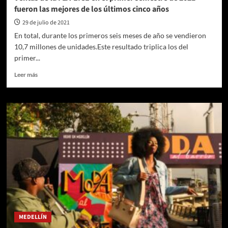
200
fueron las mejores de los últimos cinco años
emprendimientos
29 de julio de 2021
En total, durante los primeros seis meses de año se vendieron
10,7 millones de unidades.Este resultado triplica los del
primer...
Leer
Leer más
más
sobre
Ventas
de
la
FLA-
EICE
en
el
primer
semestre
de
2021
fueron
MEDELLÍN
las
mejores