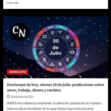
Leer
Leer más
más
sobre
Inició
la
entrega
de
más
de
3.000
kits
escolares
para
estudiantes
de
HORÓSCOPO
instituciones
oficiales
en
Horóscopo de hoy, viernes 30 de julio: predicciones sobre
Medellín
amor, trabajo, dinero y cambios
29 de julio de 2021
ARIES Hoy deberás mantener la atención puesta en tu manera
intensa de profundizar en lo que tienen que comunicarte