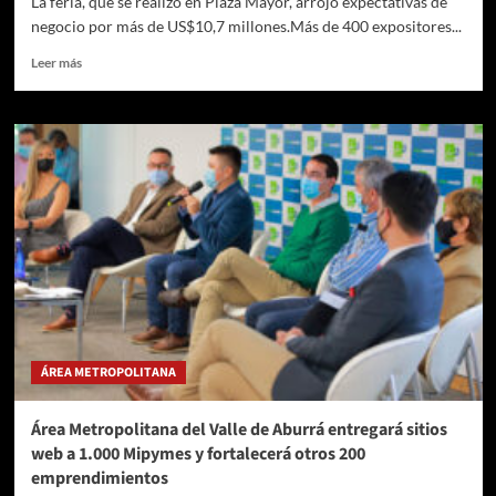
La feria, que se realizó en Plaza Mayor, arrojó expectativas de
negocio por más de US$10,7 millones.Más de 400 expositores...
Leer
Leer más
más
sobre
Colombiamoda
+
Colombiatex
cierra
con
3.5
millones
de
dólares
en
derrama
económica
ÁREA METROPOLITANA
para
Medellín
Área Metropolitana del Valle de Aburrá entregará sitios
web a 1.000 Mipymes y fortalecerá otros 200
emprendimientos