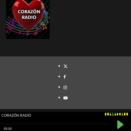
TWITTER
FACEBOOK
INSTAGRAM
YOUTUBE
Cristóbal Naranjo© Todos los derechos reservados.
|
CoverNews
por AF themes.