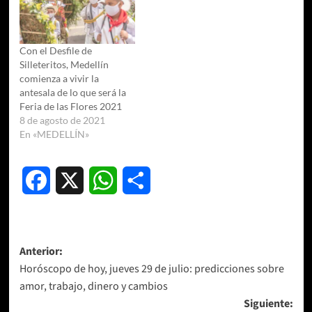
Con el Desfile de
Silleteritos, Medellín
comienza a vivir la
antesala de lo que será la
Feria de las Flores 2021
8 de agosto de 2021
En «MEDELLÍN»
Facebook
X
WhatsApp
Compartir
Navegación
Anterior:
Horóscopo de hoy, jueves 29 de julio: predicciones sobre
de
amor, trabajo, dinero y cambios
entradas
Siguiente: