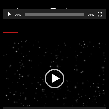
00:00
06:57
CORAZÓN RADIO
Reproductor
de
vídeo