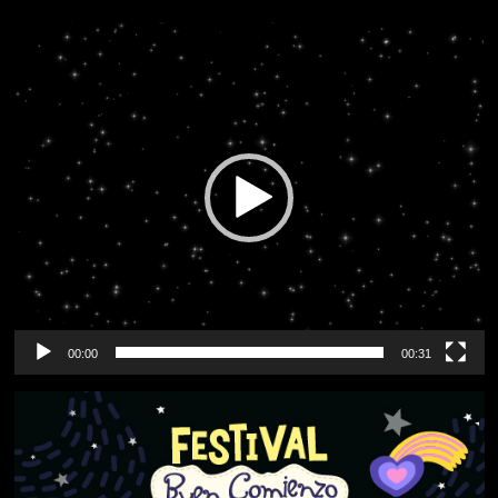
Reproductor
de
vídeo
00:00
00:31