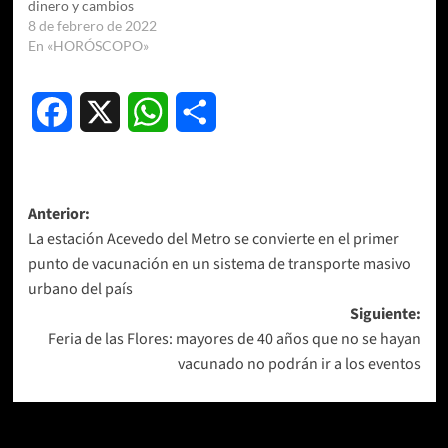
dinero y cambios
8 de febrero de 2022
En «HORÓSCOPO»
Facebook
X
WhatsApp
Compartir
Navegación
Anterior:
La estación Acevedo del Metro se convierte en el primer
de
punto de vacunación en un sistema de transporte masivo
entradas
urbano del país
Siguiente:
Feria de las Flores: mayores de 40 años que no se hayan
vacunado no podrán ir a los eventos
Más historias