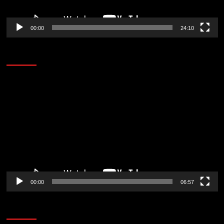
00:00
24:10
AL AIRE – ENTRETENIMIENTO
Reproductor
de
vídeo
00:00
06:57
CORAZÓN RADIO