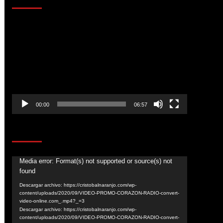
Reproductor
de
vídeo
00:00
06:57
CORAZÓN RADIO
Reproductor
Media error: Format(s) not supported or source(s) not
found
de
vídeo
Descargar archivo: https://cristobalnaranjo.com/wp-
content/uploads/2020/09/VIDEO-PROMO-CORAZON-RADIO-convert-
video-online.com_.mp4?_=3
Descargar archivo: https://cristobalnaranjo.com/wp-
content/uploads/2020/09/VIDEO-PROMO-CORAZON-RADIO-convert-