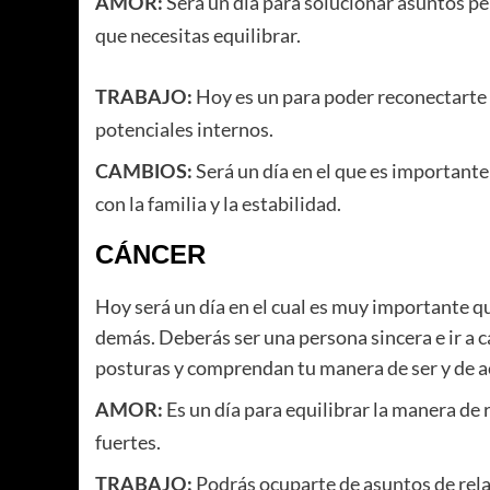
Será un día para solucionar asuntos pe
AMOR:
que necesitas equilibrar.
Hoy es un para poder reconectarte 
TRABAJO:
potenciales internos.
Será un día en el que es important
CAMBIOS:
con la familia y la estabilidad.
CÁNCER
Hoy será un día en el cual es muy importante q
demás. Deberás ser una persona sincera e ir a 
posturas y comprendan tu manera de ser y de a
Es un día para equilibrar la manera de
AMOR:
fuertes.
Podrás ocuparte de asuntos de rela
TRABAJO: