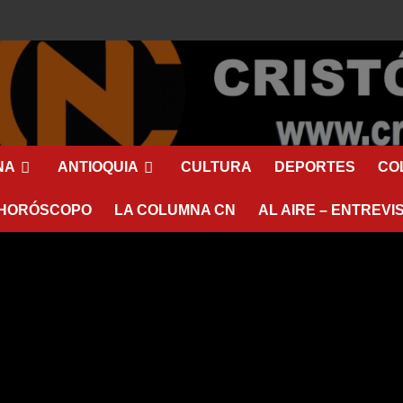
NA
ANTIOQUIA
CULTURA
DEPORTES
CO
HORÓSCOPO
LA COLUMNA CN
AL AIRE – ENTREVI