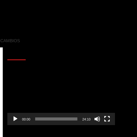
 CAMBIOS
AL AIRE – POLÍTICA
Reproductor
de
vídeo
00:00
24:10
AL AIRE – ENTRETENIMIENTO