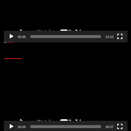
00:00
24:10
AL AIRE – ENTRETENIMIENTO
Reproductor
de
vídeo
00:00
06:57