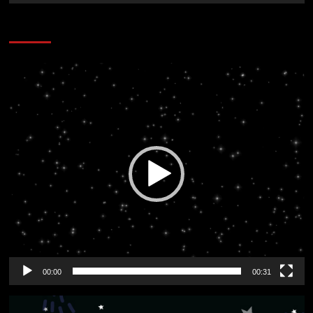
CORAZÓN RADIO
Reproductor
de
vídeo
00:00
00:31