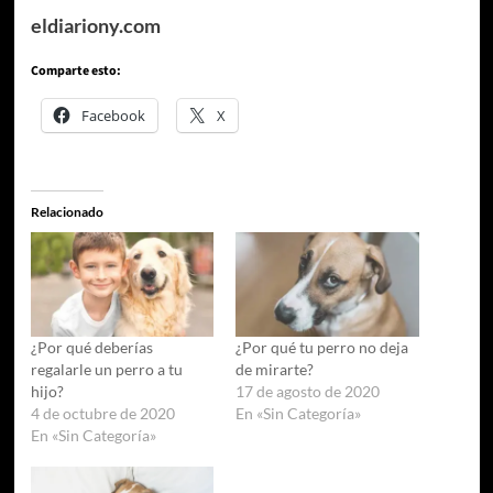
eldiariony.com
Comparte esto:
Facebook
X
Relacionado
¿Por qué deberías
¿Por qué tu perro no deja
regalarle un perro a tu
de mirarte?
hijo?
17 de agosto de 2020
4 de octubre de 2020
En «Sin Categoría»
En «Sin Categoría»