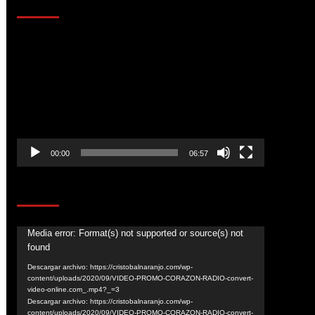
AL AIRE – ENTRETENIMIENTO
Reproductor
de
vídeo
00:00
06:57
CORAZÓN RADIO
Reproductor
Media error: Format(s) not supported or source(s) not
found
de
vídeo
Descargar archivo: https://cristobalnaranjo.com/wp-
content/uploads/2020/09/VIDEO-PROMO-CORAZON-RADIO-convert-
video-online.com_.mp4?_=3
Descargar archivo: https://cristobalnaranjo.com/wp-
content/uploads/2020/09/VIDEO-PROMO-CORAZON-RADIO-convert-