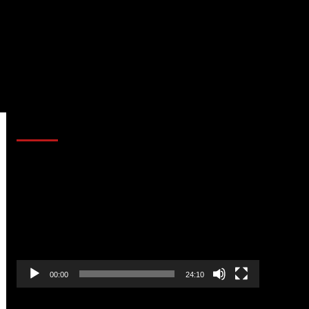
AL AIRE – POLÍTICA
Reproductor
de
vídeo
00:00
24:10