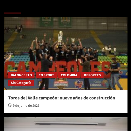
Más historias
BALONCESTO
CN SPORT
COLOMBIA
DEPORTES
Sin Categoría
Toros del Valle campeón: nueve años de construcción
9 de junio de 2026