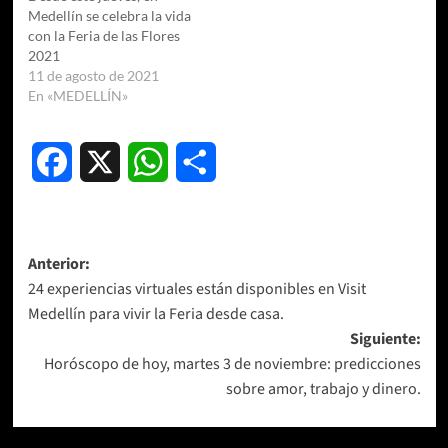
Medellín se celebra la vida
con la Feria de las Flores
2021
11 de agosto de 2021
En «MEDELLÍN»
Facebook
X
WhatsApp
Compartir
Navegación
Anterior:
24 experiencias virtuales están disponibles en Visit
de
Medellín para vivir la Feria desde casa.
entradas
Siguiente:
Horóscopo de hoy, martes 3 de noviembre: predicciones
sobre amor, trabajo y dinero.