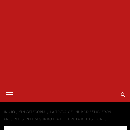
Menú
primario
INICIO
SIN CATEGORÍA
LA TROVA Y EL HUMOR ESTUVIERON
PRESENTES EN EL SEGUNDO DÍA DE LA RUTA DE LAS FLORES.