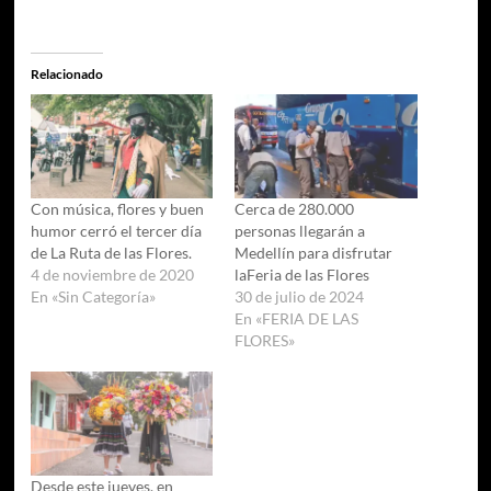
Relacionado
Con música, flores y buen
Cerca de 280.000
humor cerró el tercer día
personas llegarán a
de La Ruta de las Flores.
Medellín para disfrutar
4 de noviembre de 2020
laFeria de las Flores
En «Sin Categoría»
30 de julio de 2024
En «FERIA DE LAS
FLORES»
Desde este jueves, en