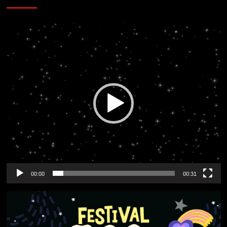
Reproductor
de
vídeo
00:00
00:31