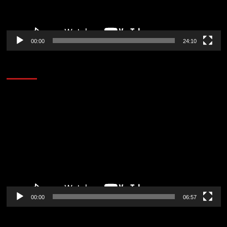
00:00
24:10
AL AIRE – ENTRETENIMIENTO
Reproductor
de
vídeo
00:00
06:57
CORAZÓN RADIO