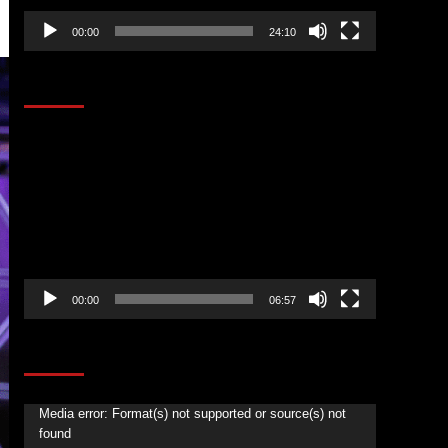
00:00
24:10
AL AIRE – ENTRETENIMIENTO
Reproductor
de
vídeo
00:00
06:57
CORAZÓN RADIO
Reproductor
Media error: Format(s) not supported or source(s) not
found
de