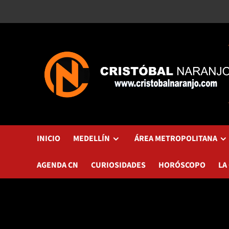
Saltar
al
contenido
INICIO
MEDELLÍN
ÁREA METROPOLITANA
AGENDA CN
CURIOSIDADES
HORÓSCOPO
LA