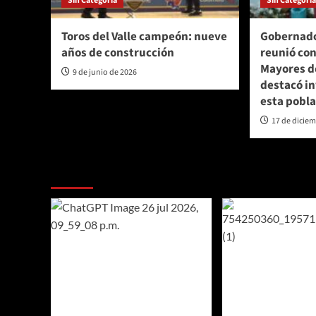
Sin Categoría
Sin Categorí
Toros del Valle campeón: nueve
Gobernado
años de construcción
reunió con
Mayores d
9 de junio de 2026
destacó in
esta pobl
17 de dicie
Te pueden interesar