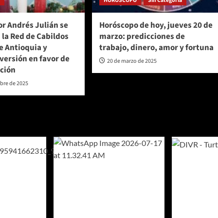
a
HORÓSCOPO
Sin Categoría
r Andrés Julián se
Horóscopo de hoy, jueves 20 de
 la Red de Cabildos
marzo: predicciones de
e Antioquia y
trabajo, dinero, amor y fortuna
versión en favor de
20 de marzo de 2025
ación
mbre de 2025