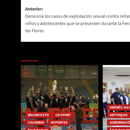
Navegación
Anterior:
Denuncie los casos de explotación sexual contra niñas
de
niños y adolescentes que se presenten durante la Feri
entradas
las Flores.
Más historias
ANDRÉS JUL
BALONCESTO
CN SPORT
ANTIOQUIA
COLOMBIA
DEPORTES
GOBERNACIÓ