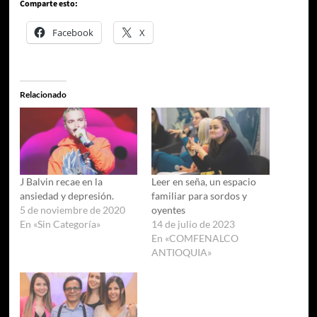
Comparte esto:
Facebook
X
Relacionado
J Balvin recae en la
Leer en seña, un espacio
ansiedad y depresión.
familiar para sordos y
5 de noviembre de 2020
oyentes
En «Sin Categoría»
14 de julio de 2023
En «COMFENALCO
ANTIOQUIA»