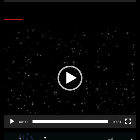
CORAZÓN RADIO
Reproductor
de
vídeo
00:00
00:31