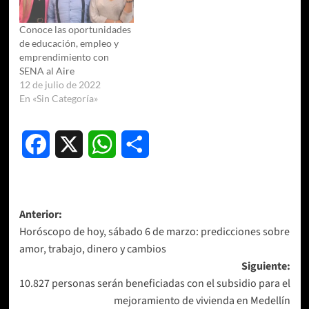
Conoce las oportunidades
de educación, empleo y
emprendimiento con
SENA al Aire
12 de julio de 2022
En «Sin Categoría»
Facebook
X
WhatsApp
Compartir
Navegación
Anterior:
Horóscopo de hoy, sábado 6 de marzo: predicciones sobre
de
amor, trabajo, dinero y cambios
entradas
Siguiente:
10.827 personas serán beneficiadas con el subsidio para el
mejoramiento de vivienda en Medellín