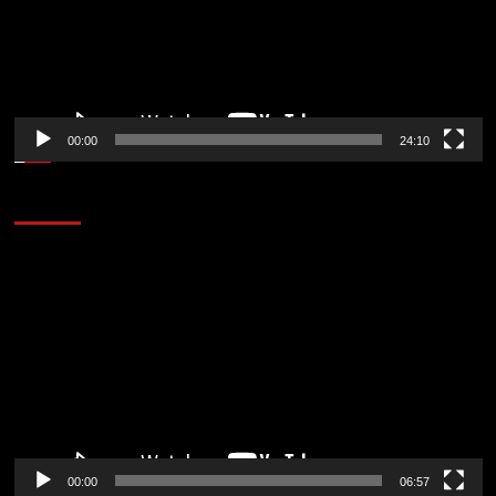
00:00
24:10
AL AIRE – ENTRETENIMIENTO
Reproductor
de
vídeo
00:00
06:57