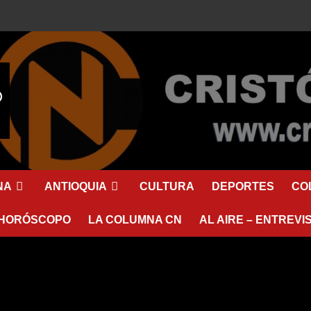
NA
ANTIOQUIA
CULTURA
DEPORTES
CO
HORÓSCOPO
LA COLUMNA CN
AL AIRE – ENTREVI