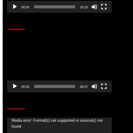
00:00
24:10
AL AIRE – ENTRETENIMIENTO
Reproductor
de
vídeo
00:00
06:57
CORAZÓN RADIO
Reproductor
Media error: Format(s) not supported or source(s) not
found
de