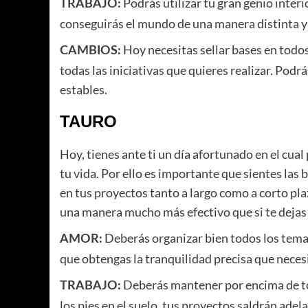
Podrás utilizar tu gran genio inter
TRABAJO:
conseguirás el mundo de una manera distinta y e
Hoy necesitas sellar bases en todos
CAMBIOS:
todas las iniciativas que quieres realizar. Pod
estables.
TAURO
Hoy, tienes ante ti un día afortunado en el cu
tu vida. Por ello es importante que sientes las 
en tus proyectos tanto a largo como a corto pla
una manera mucho más efectivo que si te dejas 
Deberás organizar bien todos los temas
AMOR:
que obtengas la tranquilidad precisa que nece
Deberás mantener por encima de to
TRABAJO:
los pies en el suelo. tus proyectos saldrán adel