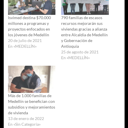
Isvimed destina $70.000
790 familias de escasos
millones a programas y
recursos mejorarán sus
proyectos enfocados en
viviendas gracias a alianza
los jóvenes de Medellín
entre Alcaldía de Medellín
20 de julio de 2021
y Gobernación de
En «MEDELLÍN»
Antioquia
25 de agosto de 2021
En «MEDELLÍN»
Más de 1.000 familias de
Medellín se benefician con
subsidios y mejoramientos
de vivienda
13 de enero de 2022
En «Sin Categoría»