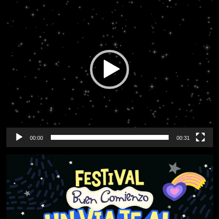
de
vídeo
00:00
00:31