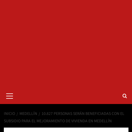
Menú
primario
INICIO
MEDELLÍN
10.827 PERSONAS SERÁN BENEFICIADAS CON EL
SUBSIDIO PARA EL MEJORAMIENTO DE VIVIENDA EN MEDELLÍN