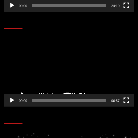
00:00
24:10
AL AIRE – ENTRETENIMIENTO
Reproductor
de
vídeo
00:00
06:57
CORAZÓN RADIO
Reproductor