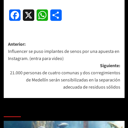
Facebook
X
WhatsApp
Compartir
Navegación
Anterior:
Influencer se puso implantes de senos por una apuesta en
de
Instagram. (entra para video)
entradas
Siguiente:
21.000 personas de cuatro comunas y dos corregimientos
de Medellín serán sensibilizadas en la separación
adecuada de residuos sólidos
Más historias