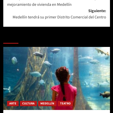
de
mejoramiento de vivienda en Medellín
entradas
Siguiente:
Medellín tendrá su primer Distrito Comercial del Centro
Más historias
ARTE
CULTURA
MEDELLÍN
TEATRO