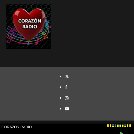
TWITTER
FACEBOOK
INSTAGRAM
YOUTUBE
Cristóbal Naranjo© Todos los derechos reservados.
|