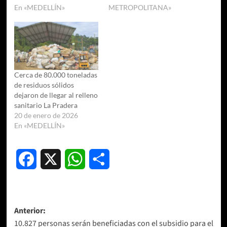
En «MEDELLÍN»
METROPOLITANA»
Cerca de 80.000 toneladas
de residuos sólidos
dejaron de llegar al relleno
sanitario La Pradera
20 de enero de 2026
En «MEDELLÍN»
Facebook
X
WhatsApp
Compartir
Navegación
Anterior:
10.827 personas serán beneficiadas con el subsidio para el