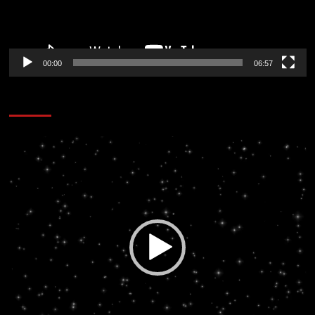
00:00
06:57
CORAZÓN RADIO
Reproductor
de
vídeo