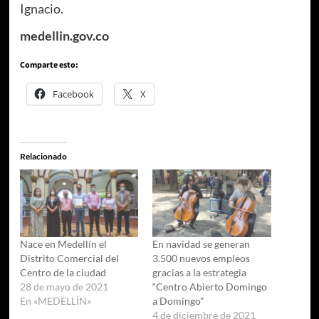
Ignacio.
medellin.gov.co
Comparte esto:
Facebook
X
Relacionado
Nace en Medellín el
En navidad se generan
Distrito Comercial del
3.500 nuevos empleos
Centro de la ciudad
gracias a la estrategia
28 de mayo de 2021
“Centro Abierto Domingo
En «MEDELLÍN»
a Domingo”
4 de diciembre de 2021