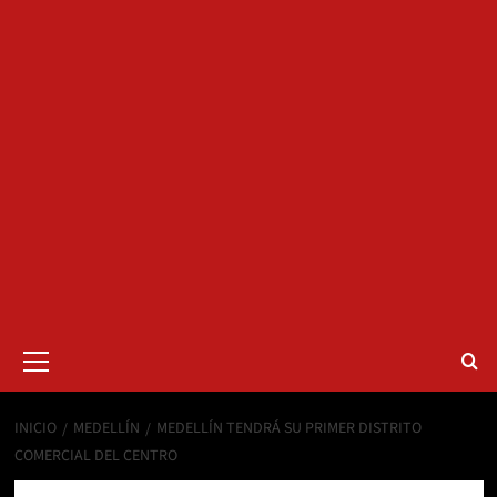
Menú
primario
INICIO
MEDELLÍN
MEDELLÍN TENDRÁ SU PRIMER DISTRITO
COMERCIAL DEL CENTRO