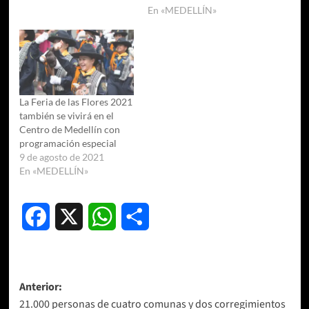
En «MEDELLÍN»
La Feria de las Flores 2021
también se vivirá en el
Centro de Medellín con
programación especial
9 de agosto de 2021
En «MEDELLÍN»
Facebook
X
WhatsApp
Compartir
Navegación
Anterior:
21.000 personas de cuatro comunas y dos corregimientos