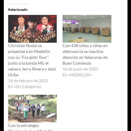
Relacionado
Christian Nodal se
Con 438 niños y niñas en
presentará en Medellín
alternancia se reactiva
con su “Forajido Tour”
atención en Salacunas de
junto a la banda MS, el
Buen Comienzo
salsero Jerry Rivera y Jessi
16 de junio de 2021
Uribe
En «MEDELLÍN»
24 de febrero de 2022
En «Sin Categoría»
Con la estrategia