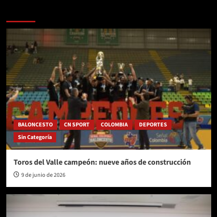
Más historias
BALONCESTO
CN SPORT
COLOMBIA
DEPORTES
Sin Categoría
Toros del Valle campeón: nueve años de construcción
9 de junio de 2026