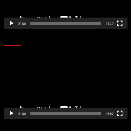
00:00
24:10
AL AIRE – ENTRETENIMIENTO
Reproductor
de
vídeo
00:00
06:57
CORAZÓN RADIO