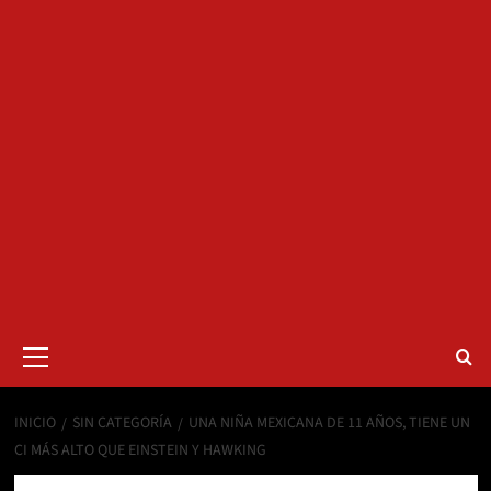
Menú
primario
INICIO
SIN CATEGORÍA
UNA NIÑA MEXICANA DE 11 AÑOS, TIENE UN
CI MÁS ALTO QUE EINSTEIN Y HAWKING