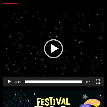
Reproductor
de
vídeo
00:00
00:31