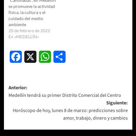
“Caminadas”, en Medellín
se promueve la actividad
física, la cultura y el
cuidado del medio
ambiente
20 de febrero de 2022
En «MEDELLÍN»
Facebook
X
WhatsApp
Compartir
Navegación
Anterior:
Medellín tendrá su primer Distrito Comercial del Centro
de
Siguiente:
entradas
Horóscopo de hoy, lunes 8 de marzo: predicciones sobre
amor, trabajo, dinero y cambios