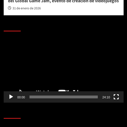
del Global Game Jam, evento de creación de videojuegos
31 de enero de 2026
AL AIRE – POLÍTICA
Reproductor
de
vídeo
00:00
24:10
AL AIRE – ENTRETENIMIENTO
Reproductor