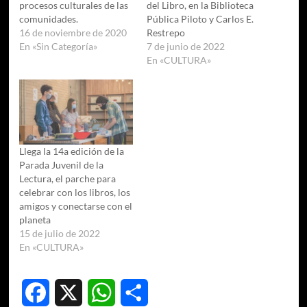
procesos culturales de las
del Libro, en la Biblioteca
comunidades.
Pública Piloto y Carlos E.
16 de noviembre de 2020
Restrepo
En «Sin Categoría»
7 de junio de 2022
En «CULTURA»
Llega la 14a edición de la
Parada Juvenil de la
Lectura, el parche para
celebrar con los libros, los
amigos y conectarse con el
planeta
15 de julio de 2022
En «CULTURA»
Facebook
X
WhatsApp
Compartir