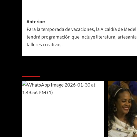
Navegación
Anterior:
Para la temporada de vacaciones, la Alcaldía de Medel
de
tendrá programación que incluye literatura, artesanía
entradas
talleres creativos.
Más historias