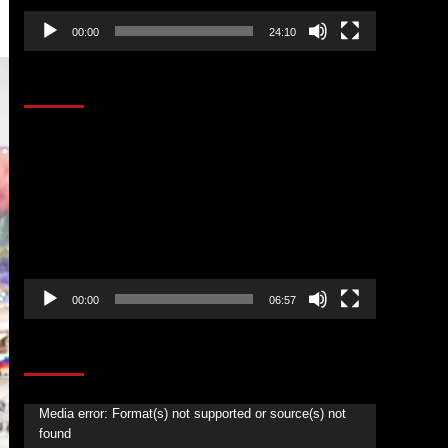
00:00
24:10
AL AIRE – ENTRETENIMIENTO
Reproductor
de
vídeo
00:00
06:57
CORAZÓN RADIO
Reproductor
Media error: Format(s) not supported or source(s) not
found
de