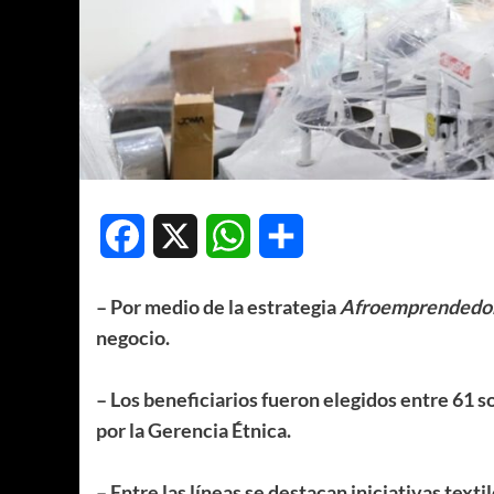
Facebook
X
WhatsApp
Compartir
– Por medio de la estrategia
Afroemprendedo
negocio.
– Los beneficiarios fueron elegidos entre 61 s
por la Gerencia Étnica.
– Entre las líneas se destacan iniciativas text