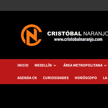
Saltar
al
contenido
INICIO
MEDELLÍN
ÁREA METROPOLITANA
AGENDA CN
CURIOSIDADES
HORÓSCOPO
LA