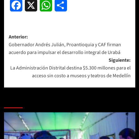
Facebook
X
WhatsApp
Compartir
Navegación
Anterior:
Gobernador Andrés Julián, Proantioquia y CAF firman
de
acuerdo para impulsar el desarrollo integral de Urabá
entradas
Siguiente:
La Administración Distrital destina $5.300 millones para el
acceso sin costo a museos y teatros de Medellín
Más historias