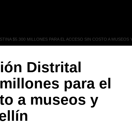
ESTINA $5.300 MILLONES PARA EL ACCESO SIN COSTO A MUSEOS
ón Distrital
millones para el
to a museos y
llín