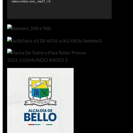
video-online.com_.mp4?_=3