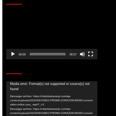
Reproductor
de
vídeo
00:00
06:57
CORAZÓN RADIO
Reproductor
Media error: Format(s) not supported or source(s) not
found
de
vídeo
Descargar archivo: https://cristobalnaranjo.com/wp-
content/uploads/2020/09/VIDEO-PROMO-CORAZON-RADIO-convert-
video-online.com_.mp4?_=3
Descargar archivo: https://cristobalnaranjo.com/wp-
content/uploads/2020/09/VIDEO-PROMO-CORAZON-RADIO-convert-