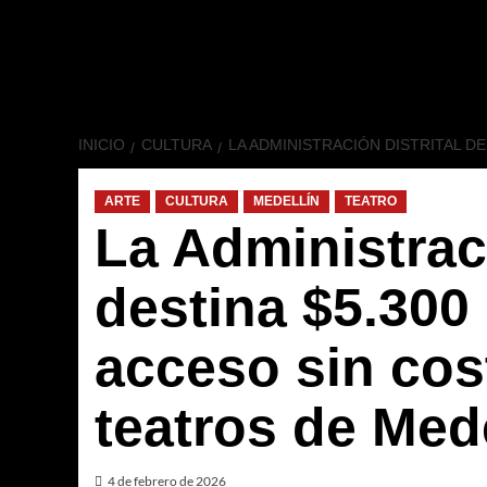
INICIO
CULTURA
LA ADMINISTRACIÓN DISTRITAL D
ARTE
CULTURA
MEDELLÍN
TEATRO
La Administraci
destina $5.300 
acceso sin cos
teatros de Mede
4 de febrero de 2026