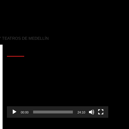
 Y TEATROS DE MEDELLÍN
AL AIRE – POLÍTICA
Reproductor
de
vídeo
00:00
24:10
AL AIRE – ENTRETENIMIENTO