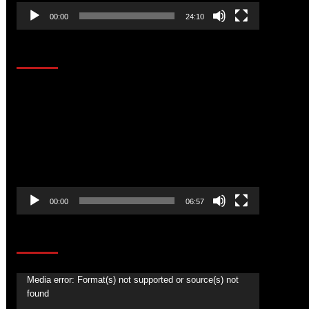
00:00
24:10
AL AIRE – ENTRETENIMIENTO
Reproductor
de
vídeo
00:00
06:57
CORAZÓN RADIO
Media error: Format(s) not supported or source(s) not
Reproductor
found
de