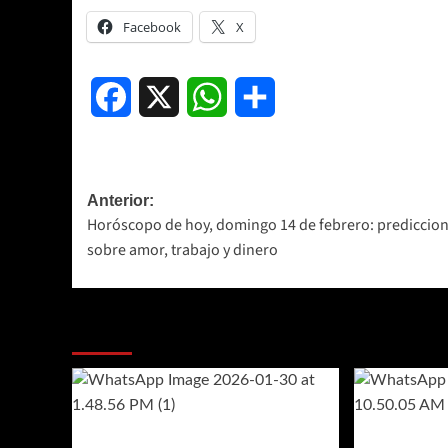
Facebook
X
Facebook
X
WhatsApp
Compartir
Navegación
Anterior:
Horóscopo de hoy, domingo 14 de febrero: prediccio
de
sobre amor, trabajo y dinero
entradas
Más historias