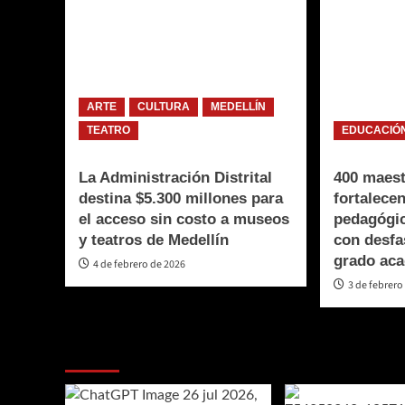
ARTE
CULTURA
MEDELLÍN
TEATRO
EDUCACIÓ
La Administración Distrital
400 maest
destina $5.300 millones para
fortalece
el acceso sin costo a museos
pedagógic
y teatros de Medellín
con desfa
grado ac
4 de febrero de 2026
3 de febrero
Te pueden interesar