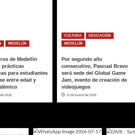
CULTURA
EDUCACIÓN
N
MEDELLÍN
MEDELLÍN
ros de Medellín
Por segundo año
n prácticas
consecutivo, Pascual Bravo
as para estudiantes
será sede del Global Game
se entre edad y
Jam, evento de creación de
adémico
videojuegos
 de 2026
31 de enero de 2026