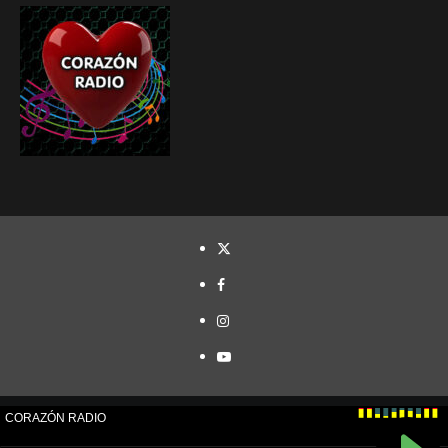
TWITTER
FACEBOOK
INSTAGRAM
YOUTUBE
Cristóbal Naranjo© Todos los derechos reservados.
|