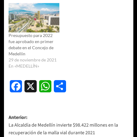
Presupuesto para 2022
fue aprobado en primer
debate en el Concejo de
Medellín
29 de noviembre de 2021
En «MEDELLÍN»
Facebook
X
WhatsApp
Compartir
Navegación
Anterior:
La Alcaldía de Medellín invierte $98.422 millones en la
de
recuperación de la malla vial durante 2021