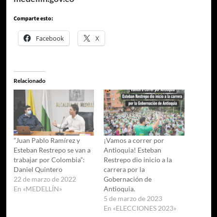
Comparte esto:
Facebook
X
Relacionado
”Juan Pablo Ramírez y
¡Vamos a correr por
Esteban Restrepo se van a
Antioquia! Esteban
trabajar por Colombia”:
Restrepo dio inicio a la
Daniel Quintero
carrera por la
22 de marzo de 2022
Gobernación de
En «MEDELLÍN»
Antioquia.
5 de marzo de 2023
En «ELECCIONES 2023»