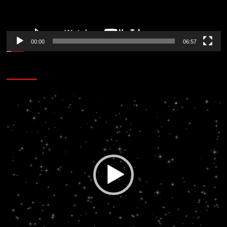
00:00
06:57
CORAZÓN RADIO
Reproductor
de
vídeo