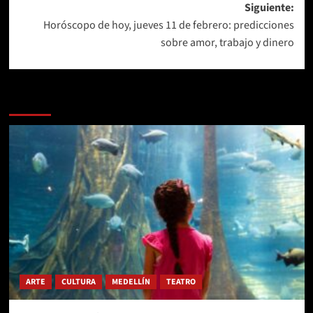
entradas
Siguiente:
Horóscopo de hoy, jueves 11 de febrero: predicciones
sobre amor, trabajo y dinero
Más historias
ARTE
CULTURA
MEDELLÍN
TEATRO