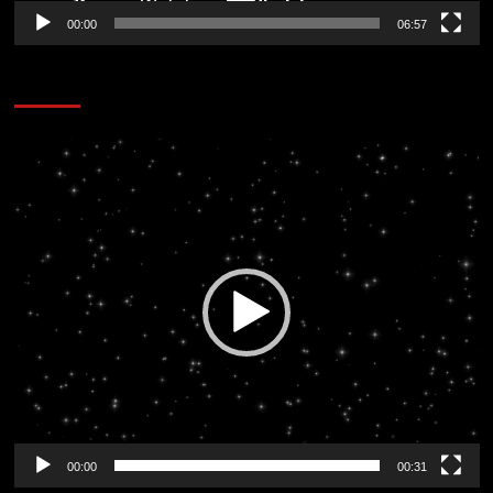
00:00
06:57
CORAZÓN RADIO
Reproductor
de
vídeo
00:00
00:31