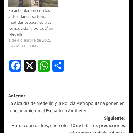
En articulación con las
autoridades, se toman
medidas especiales tras
jornada de “alborada” en
Medellín
1 de diciembre de 2022
En «MEDELLÍN»
Facebook
X
WhatsApp
Compartir
Navegación
Anterior:
La Alcaldía de Medellín y la Policía Metropolitana ponen en
de
funcionamiento el Escuadrón Antifleteo
entradas
Siguiente:
Horóscopo de hoy, miércoles 10 de febrero: predicciones
sobre amor, trabajo y dinero