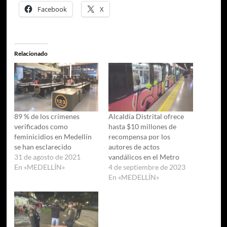
Facebook
X
Relacionado
89 % de los crímenes
Alcaldía Distrital ofrece
verificados como
hasta $10 millones de
feminicidios en Medellín
recompensa por los
se han esclarecido
autores de actos
31 de agosto de 2021
vandálicos en el Metro
En «MEDELLÍN»
4 de septiembre de 2023
En «MEDELLÍN»