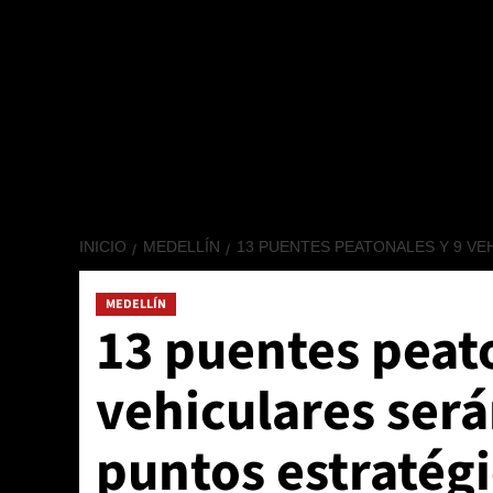
INICIO
MEDELLÍN
13 PUENTES PEATONALES Y 9 V
MEDELLÍN
13 puentes peato
vehiculares será
puntos estratégi