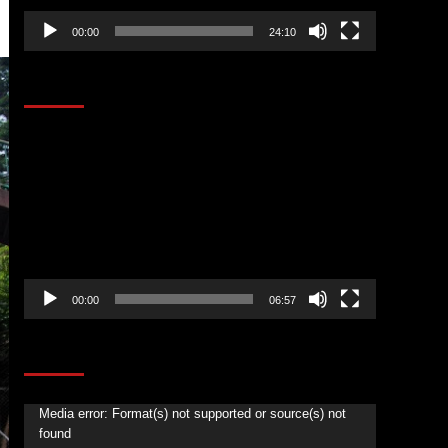
00:00
24:10
AL AIRE – ENTRETENIMIENTO
Reproductor
de
vídeo
00:00
06:57
CORAZÓN RADIO
Reproductor
Media error: Format(s) not supported or source(s) not
found
de