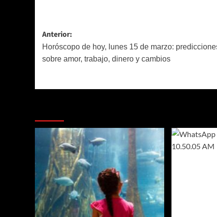
Navegación
Anterior:
de
Horóscopo de hoy, lunes 15 de marzo: prediccione
sobre amor, trabajo, dinero y cambios
entradas
Más historias