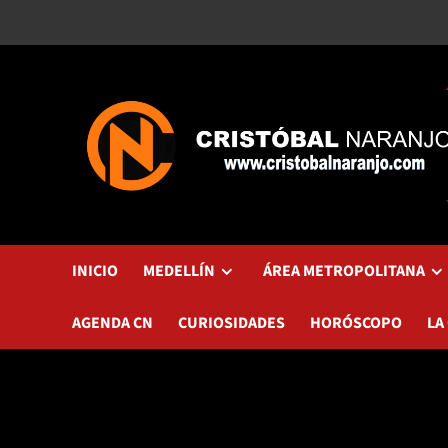
Saltar
al
contenido
INICIO
MEDELLÍN
ÁREA METROPOLITANA
AGENDA CN
CURIOSIDADES
HORÓSCOPO
LA