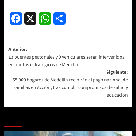
Facebook
X
WhatsApp
Compartir
Navegación
Anterior:
13 puentes peatonales y 9 vehiculares serán intervenidos
de
en puntos estratégicos de Medellín
entradas
Siguiente:
58.000 hogares de Medellín recibirán el pago nacional de
Familias en Acción, tras cumplir compromisos de salud y
educación
Más historias