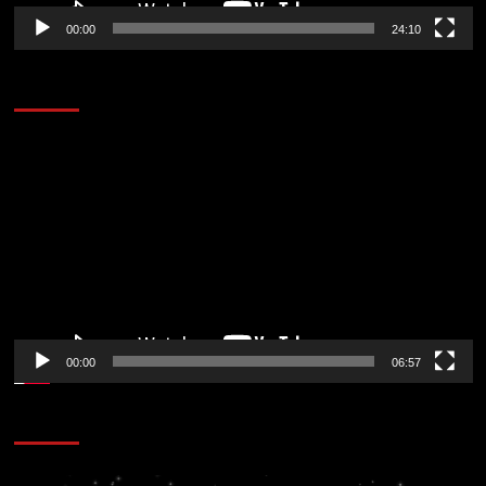
00:00
24:10
AL AIRE – ENTRETENIMIENTO
Reproductor
de
vídeo
00:00
06:57
CORAZÓN RADIO