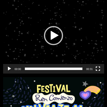
Reproductor
de
vídeo
00:00
00:31