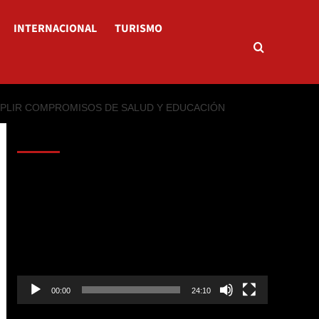
INTERNACIONAL
TURISMO
UMPLIR COMPROMISOS DE SALUD Y EDUCACIÓN
AL AIRE – POLÍTICA
Reproductor
de
vídeo
00:00
24:10