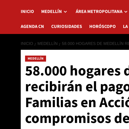
INICIO
MEDELLÍN
ÁREA METROPOLITANA
AGENDA CN
CURIOSIDADES
HORÓSCOPO
LA
INICIO
MEDELLÍN
58.000 HOGARES DE MEDELLÍN R
MEDELLÍN
58.000 hogares 
recibirán el pag
Familias en Acci
compromisos de 