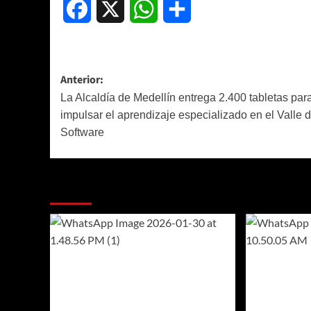
Facebook
X
WhatsApp
Compartir
Navegación
Anterior:
de
La Alcaldía de Medellín entrega 2.400 tabletas par
impulsar el aprendizaje especializado en el Valle d
entradas
Software
Más historias