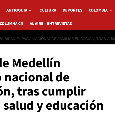
ANTIOQUIA
CULTURA
DEPORTES
COLOMBIA
 COLUMNA CN
AL AIRE – ENTREVISTAS
ECIBIRÁN EL PAGO NACIONAL DE FAMILIAS EN ACCIÓN, TRAS C
de Medellín
o nacional de
ón, tras cumplir
salud y educación