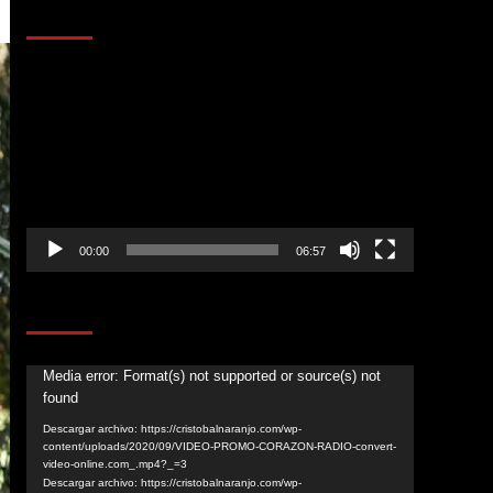
AL AIRE – ENTRETENIMIENTO
Reproductor
de
vídeo
00:00
06:57
CORAZÓN RADIO
Reproductor
Media error: Format(s) not supported or source(s) not
found
de
vídeo
Descargar archivo: https://cristobalnaranjo.com/wp-
content/uploads/2020/09/VIDEO-PROMO-CORAZON-RADIO-convert-
video-online.com_.mp4?_=3
Descargar archivo: https://cristobalnaranjo.com/wp-