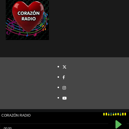
TWITTER
FACEBOOK
INSTAGRAM
YOUTUBE
Cristóbal Naranjo© Todos los derechos reservados.
|
CoverNews
por AF themes.