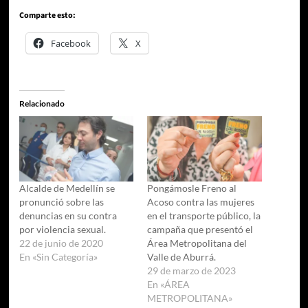
Comparte esto:
Facebook
X
Relacionado
Alcalde de Medellín se
Pongámosle Freno al
pronunció sobre las
Acoso contra las mujeres
denuncias en su contra
en el transporte público, la
por violencia sexual.
campaña que presentó el
22 de junio de 2020
Área Metropolitana del
En «Sin Categoría»
Valle de Aburrá.
29 de marzo de 2023
En «ÁREA
METROPOLITANA»