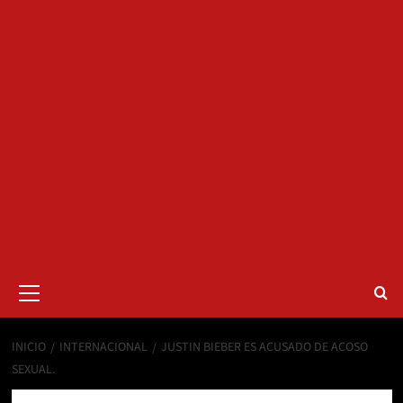
Menú
primario
INICIO
INTERNACIONAL
JUSTIN BIEBER ES ACUSADO DE ACOSO
SEXUAL.