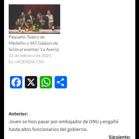
Pequeño Teatro de
Medellín y SAT Galpon de
Suiza presentan ‘La Avería’.
22 de febrero de 2025
En «AGENDA CN»
Facebook
X
WhatsApp
Compartir
Navegación
Anterior:
Joven se hizo pasar por embajador de ONU y engañó
de
hasta altos funcionarios del gobierno.
entradas
Siguiente: