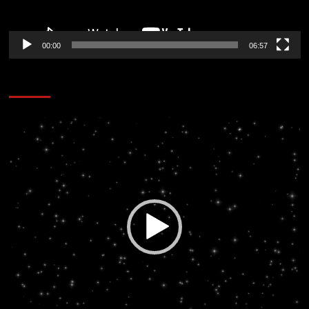
00:00
06:57
CORAZÓN RADIO
Reproductor
de
vídeo