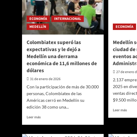
ECONOMÍA
INTERNACIONAL
MEDELLÍN
ECONOMÍA
Colombiatex superó las
Medellín 
expectativas y le dejó a
ciudad de 
Medellín una derrama
eventos a
económica de 11,6 millones de
Administra
dólares
27 de enero 
31 de enero de 2026
2.137 empre
2025 en dive
Con la participación de más de 30.000
ventas direct
personas, Colombiatex de las
$9.500 millo
Américas cerró en Medellín su
edición 38 como una...
Leer
Leer más
más
Leer
Leer más
sobre
más
Medel
sobre
se
Colombiatex