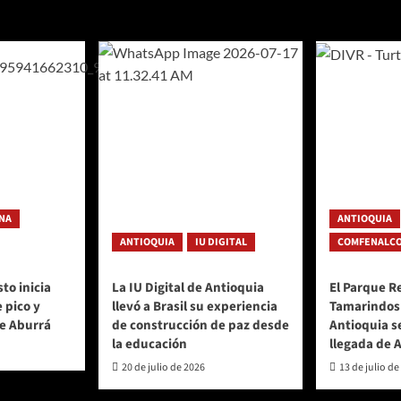
ntradas
NA
ANTIOQUIA
ANTIOQUIA
IU DIGITAL
COMFENALCO
to inicia
La IU Digital de Antioquia
El Parque R
 pico y
llevó a Brasil su experiencia
Tamarindos
de Aburrá
de construcción de paz desde
Antioquia s
la educación
llegada de 
20 de julio de 2026
13 de julio de