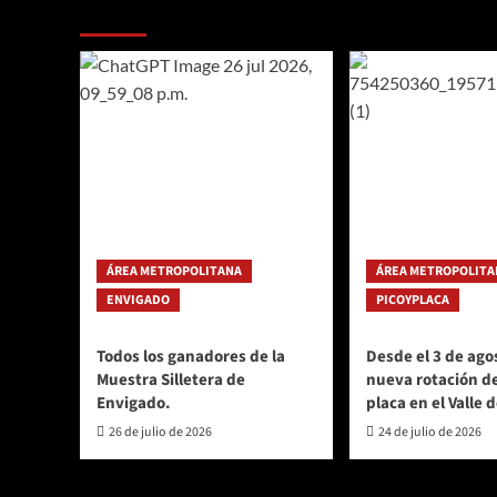
Te pueden interesar
e
Mina
se
unen
a
Jefferson
Lerma
para
seguir
construyendo
país
ÁREA METROPOLITANA
ÁREA METROPOLITA
ENVIGADO
PICOYPLACA
Todos los ganadores de la
Desde el 3 de agos
Muestra Silletera de
nueva rotación de
Envigado.
placa en el Valle 
26 de julio de 2026
24 de julio de 2026