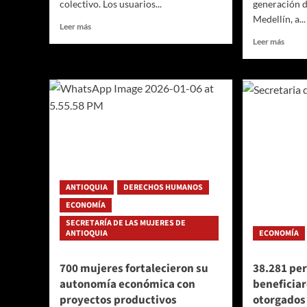
colectivo. Los usuarios...
generación d
Medellín, a...
Leer
Leer más
más
Leer
Leer más
sobre
más
Medellín
sobre
tiene
Los
una
Centr
nueva
de
plataforma
Empre
de
y
consultas
Emple
sobre
de
aprovechamiento
Medel
económico
alcan
ANTIOQUIA
DERECHOS HUMANOS
del
el
ECONOMÍA
espacio
63
público
%
SECRETARÍA DE LAS MUJERES DE
ANTIOQUIA
ECONOMÍA
de
la
meta
700 mujeres fortalecieron su
38.281 per
del
autonomía económica con
beneficiar
cuatri
proyectos productivos
otorgados 