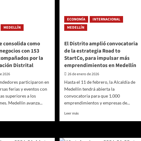
ECONOMÍA
INTERNACIONAL
MEDELLÍN
MEDELLÍN
se consolida como
El Distrito amplió convocatoria
negocios con 153
de la estrategia Road to
compañados por la
StartCo, para impulsar más
ción Distrital
emprendimientos en Medellín
de 2026
26 de enero de 2026
ndedores participaron en
Hasta el 11 de febrero, la Alcaldía de
rsas ferias y eventos con
Medellín tendrá abierta la
as superiores a los
convocatoria para que 1.000
nes. Medellín avanza...
emprendimientos y empresas de...
Leer
Leer más
más
sobre
lín
El
Distrito