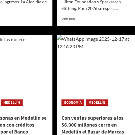
e ingresos. La Alcaldía de
Hilton Foundation y Sparkassen
Stiftung. Para 2026 se espera...
Leer
Leer más
más
sobre
Medellín
os
cerró
el
ndimiento
año
con
o
9.5
millones
lín
de
zan
dólares
de
inversión
por
MEDELLÍN
ECONOMÍA
MEDELLÍN
cooperación
internacional
sonas en Medellín se
Con ventas superiores a los
on con créditos
$6.000 millones cerró en
enio
por el Banco
Medellín el Bazar de Marcas