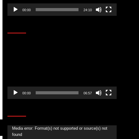
00:00
24:10
AL AIRE – ENTRETENIMIENTO
Reproductor
de
vídeo
00:00
06:57
CORAZÓN RADIO
Reproductor
Media error: Format(s) not supported or source(s) not
found
de