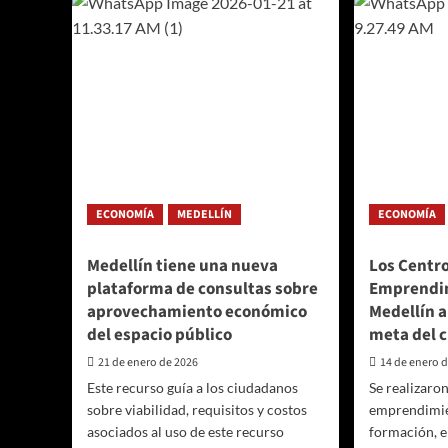
conso
superó
como
las
ciuda
expectativas
de
y
negoc
le
con
dejó
153
a
event
Medellín
acom
una
por
derrama
la
económica
Admin
ECONOMÍA
MEDELLÍN
ECONOMÍA
de
Distri
11,6
millones
Medellín tiene una nueva
Los Centr
de
plataforma de consultas sobre
Emprendim
dólares
aprovechamiento económico
Medellín a
del espacio público
meta del c
21 de enero de 2026
14 de enero 
Este recurso guía a los ciudadanos
Se realizaron
sobre viabilidad, requisitos y costos
emprendimie
asociados al uso de este recurso
formación, e