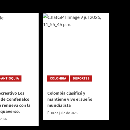
 ANTIOQUIA
COLOMBIA
DEPORTES
ecreativo Los
Colombia clasificó y
 de Comfenalco
mantiene vivo el sueño
e renueva con la
mundialista
Aquaverso.
10 de julio de 2026
 2026