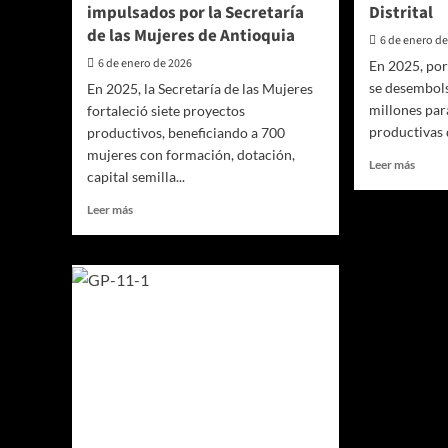
impulsados por la Secretaría
Distrital
de las Mujeres de Antioquia
6 de enero d
6 de enero de 2026
En 2025, por
se desembol
En 2025, la Secretaría de las Mujeres
millones par
fortaleció siete proyectos
productivas 
productivos, beneficiando a 700
mujeres con formación, dotación,
Leer
Leer más
capital semilla...
más
sobre
Leer
Leer más
38.28
más
perso
sobre
en
700
Medel
mujeres
se
fortalecieron
benefi
su
con
autonomía
crédit
económica
otorg
con
por
proyectos
el
productivos
Banc
impulsados
Distri