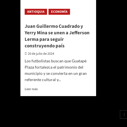
por
la
ANTIOQUIA
ECONOMÍA
Secretaría
de
las
Juan Guillermo Cuadrado y
Mujeres
Yerry Mina se unen a Jefferson
de
Lerma para seguir
Antioquia
construyendo país
20 de julio de 2024
Los futbolistas buscan que Guatapé
Plaza fortalezca el patrimonio del
municipio y se convierta en un gran
referente cultural y...
Leer
Leer más
más
sobre
Juan
Guillermo
P
1
Cuadrado
d
y
Yerry