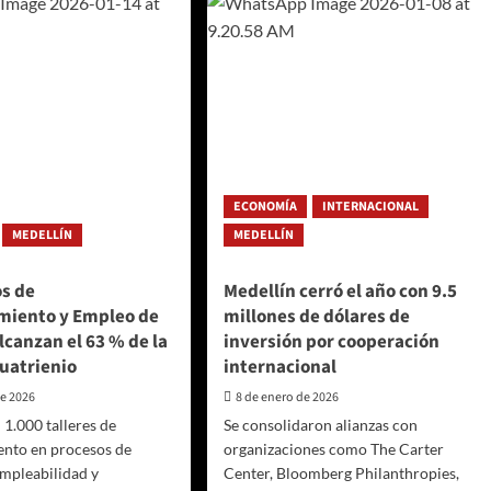
lida
amplió
convocatoria
d
de
la
ios
estrategia
Road
to
os
StartCo,
pañados
para
impulsar
ECONOMÍA
INTERNACIONAL
más
istración
emprendimientos
MEDELLÍN
MEDELLÍN
tal
en
Medellín
os de
Medellín cerró el año con 9.5
iento y Empleo de
millones de dólares de
lcanzan el 63 % de la
inversión por cooperación
uatrienio
internacional
de 2026
8 de enero de 2026
 1.000 talleres de
Se consolidaron alianzas con
nto en procesos de
organizaciones como The Carter
mpleabilidad y
Center, Bloomberg Philanthropies,