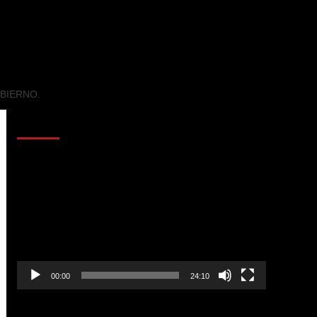
BIERNO.
AL AIRE – POLÍTICA
Reproductor
de
vídeo
00:00
24:10
AL AIRE – ENTRETENIMIENTO