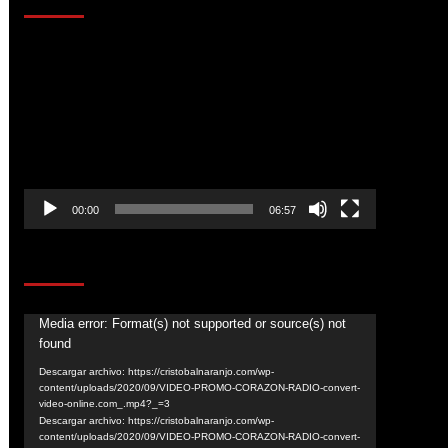
Reproductor
de
vídeo
00:00
06:57
CORAZÓN RADIO
Reproductor
Media error: Format(s) not supported or source(s) not
found
de
vídeo
Descargar archivo: https://cristobalnaranjo.com/wp-
content/uploads/2020/09/VIDEO-PROMO-CORAZON-RADIO-convert-
video-online.com_.mp4?_=3
Descargar archivo: https://cristobalnaranjo.com/wp-
content/uploads/2020/09/VIDEO-PROMO-CORAZON-RADIO-convert-