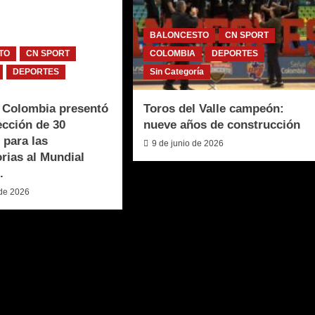
BALONCESTO
CN SPORT
TO
CN SPORT
COLOMBIA
DEPORTES
DEPORTES
Sin Categoría
 Colombia presentó
Toros del Valle campeón:
ección de 30
nueve años de construcción
 para las
9 de junio de 2026
orias al Mundial
.
 de 2026