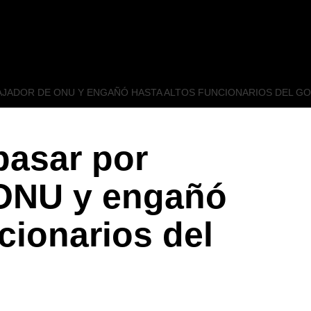
AJADOR DE ONU Y ENGAÑÓ HASTA ALTOS FUNCIONARIOS DEL GO
pasar por
ONU y engañó
cionarios del