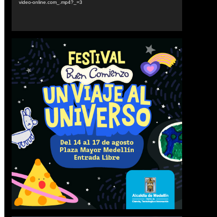
video-online.com_.mp4?_=3