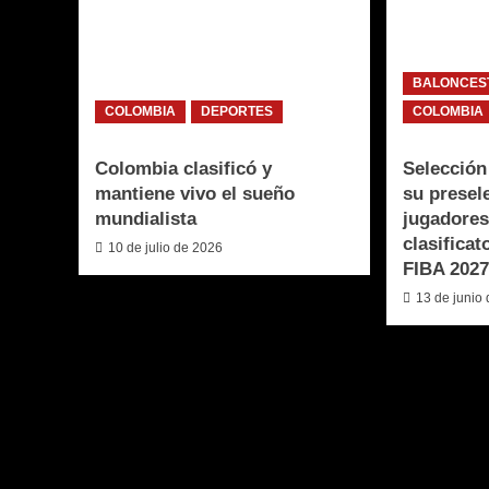
BALONCES
COLOMBIA
DEPORTES
COLOMBIA
Colombia clasificó y
Selección
mantiene vivo el sueño
su presel
mundialista
jugadores
clasificat
10 de julio de 2026
FIBA 2027
13 de junio