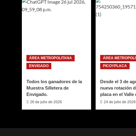
ÁREA METROPOLITANA
ÁREA METROPOL
ENVIGADO
PICOYPLACA
Todos los ganadores de la
Desde el 3 de ago
Muestra Silletera de
nueva rotación d
Envigado.
placa en el Valle
26 de julio de 2026
24 de julio de 2026