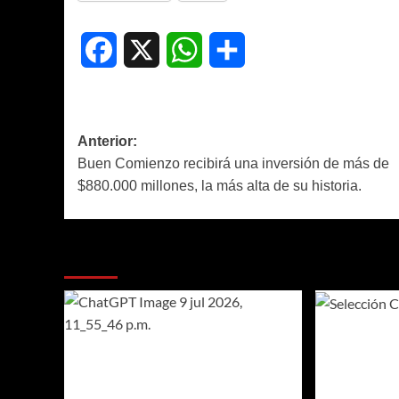
Facebook
X
WhatsApp
Compartir
Navegación
Anterior:
Buen Comienzo recibirá una inversión de más de
de
$880.000 millones, la más alta de su historia.
entradas
Más historias