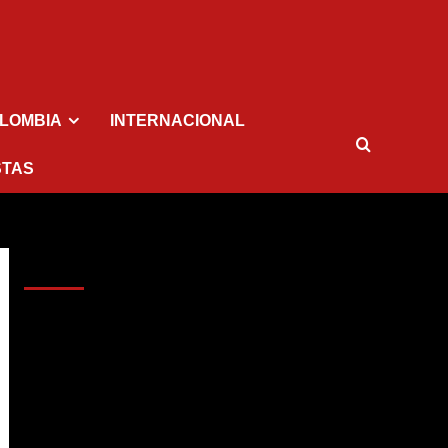
LOMBIA
INTERNACIONAL
STAS
AL AIRE – POLÍTICA
Reproductor
de
vídeo