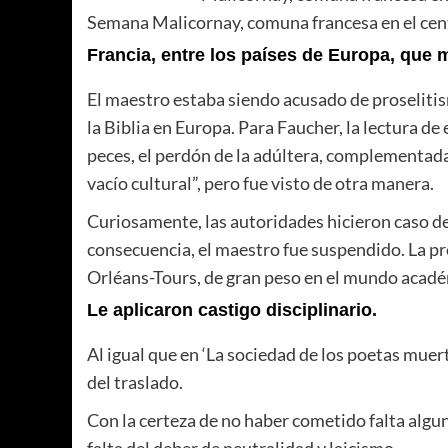
Semana Malicornay, comuna francesa en el cent
Francia, entre los países de Europa, que m
El maestro estaba siendo acusado de proselitism
la Biblia en Europa. Para Faucher, la lectura de 
peces, el perdón de la adúltera, complementada 
vacío cultural”, pero fue visto de otra manera.
Curiosamente, las autoridades hicieron caso de 
consecuencia, el maestro fue suspendido. La pro
Orléans-Tours, de gran peso en el mundo académ
Le aplicaron castigo disciplinario.
Al igual que en ‘La sociedad de los poetas muerto
del traslado.
Con la certeza de no haber cometido falta algu
falta del deber de neutralidad y laicismo.