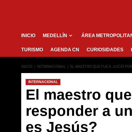
INICIO
MEDELLÍN
ÁREA METROPOLITA
TURISMO
AGENDA CN
CURIOSIDADES
INICIO
INTERNACIONAL
EL MAESTRO QUE FUE A JUICIO PO
INTERNACIONAL
El maestro que 
responder a u
es Jesús?