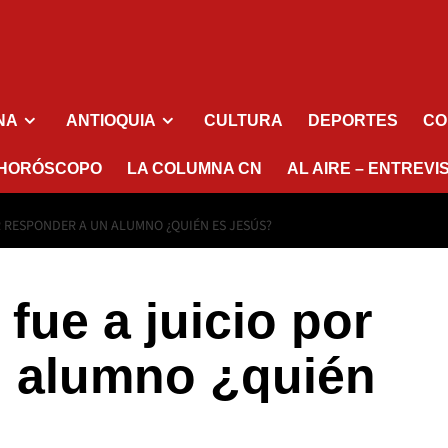
NA
ANTIOQUIA
CULTURA
DEPORTES
CO
HORÓSCOPO
LA COLUMNA CN
AL AIRE – ENTREVI
R RESPONDER A UN ALUMNO ¿QUIÉN ES JESÚS?
fue a juicio por
n alumno ¿quién