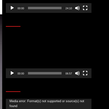
00:00
24:10
AL AIRE – ENTRETENIMIENTO
Reproductor
de
vídeo
00:00
06:57
CORAZÓN RADIO
Reproductor
Media error: Format(s) not supported or source(s) not
found
de