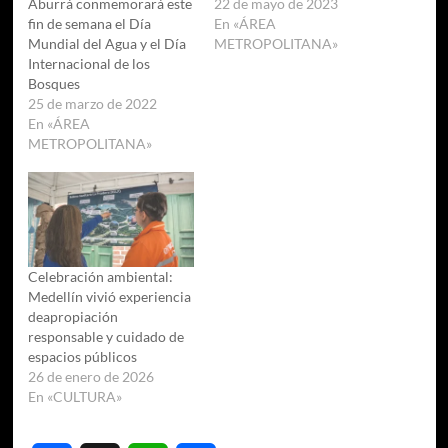
Aburrá conmemorará este
22 de mayo de 2023
fin de semana el Día
En «ÁREA
Mundial del Agua y el Día
METROPOLITANA»
Internacional de los
Bosques
25 de marzo de 2022
En «ÁREA
METROPOLITANA»
Celebración ambiental:
Medellín vivió experiencia
deapropiación
responsable y cuidado de
espacios públicos
26 de enero de 2026
En «CULTURA»