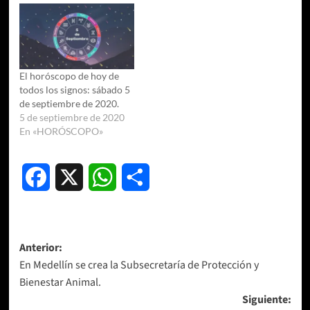
El horóscopo de hoy de
todos los signos: sábado 5
de septiembre de 2020.
5 de septiembre de 2020
En «HORÓSCOPO»
Facebook
X
WhatsApp
Compartir
Navegación
Anterior:
En Medellín se crea la Subsecretaría de Protección y
de
Bienestar Animal.
entradas
Siguiente: