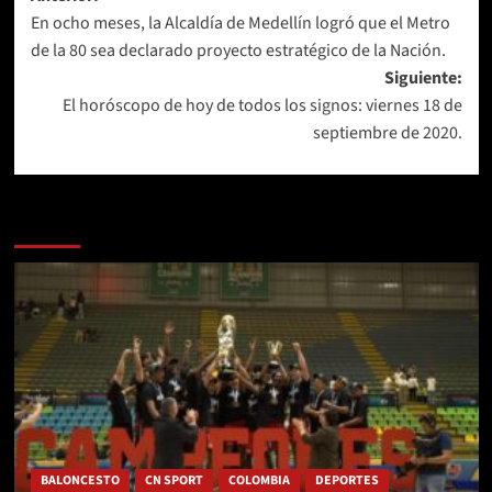
En ocho meses, la Alcaldía de Medellín logró que el Metro
de
de la 80 sea declarado proyecto estratégico de la Nación.
entradas
Siguiente:
El horóscopo de hoy de todos los signos: viernes 18 de
septiembre de 2020.
Más historias
BALONCESTO
CN SPORT
COLOMBIA
DEPORTES