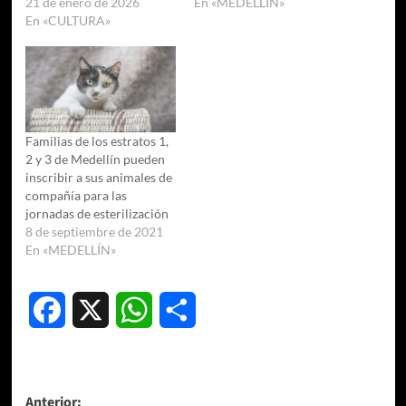
21 de enero de 2026
En «MEDELLÍN»
En «CULTURA»
Familias de los estratos 1,
2 y 3 de Medellín pueden
inscribir a sus animales de
compañía para las
jornadas de esterilización
8 de septiembre de 2021
En «MEDELLÍN»
Facebook
X
WhatsApp
Compartir
Navegación
Anterior: