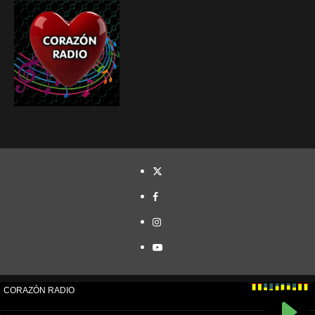
TWITTER
FACEBOOK
INSTAGRAM
YOUTUBE
Cristóbal Naranjo© Todos los derechos reservados.
|