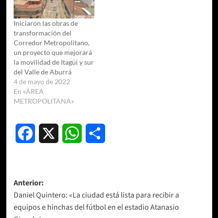
Iniciaron las obras de
transformación del
Corredor Metropolitano,
un proyecto que mejorará
la movilidad de Itagüí y sur
del Valle de Aburrá
4 de mayo de 2022
En «ÁREA
METROPOLITANA»
Facebook
X
WhatsApp
Compartir
Navegación
Anterior:
Daniel Quintero: «La ciudad está lista para recibir a
de
equipos e hinchas del fútbol en el estadio Atanasio
entradas