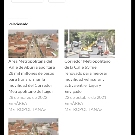
Relacionado
Área Metropolitana del
Corredor Metropolitano
Valle de Aburrá aportará
de la Calle 63 fue
28 mil millones de pesos
renovado para mejorar
para transformar la
movilidad vehicular y
movilidad del Corredor
activa entre Itagüí y
Metropolitano de Itagüí
Envigado
28 de marzo de 2022
22 de octubre de 2021
En «ÁREA
En «ÁREA
METROPOLITANA»
METROPOLITANA»