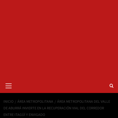
Menú
primario
INICIO
ÁREA METROPOLITANA
ÁREA METROPOLITANA DEL VALLE
DE ABURRÁ INVIERTE EN LA RECUPERACIÓN VIAL DEL CORREDOR
ENTRE ITAGÜÍ Y ENVIGADO