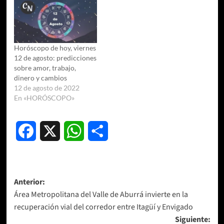
Horóscopo de hoy, viernes
12 de agosto: predicciones
sobre amor, trabajo,
dinero y cambios
12 de agosto de 2022
En «HORÓSCOPO»
Facebook
X
WhatsApp
Compartir
Navegación
Anterior:
Área Metropolitana del Valle de Aburrá invierte en la
de
recuperación vial del corredor entre Itagüí y Envigado
entradas
Siguiente: