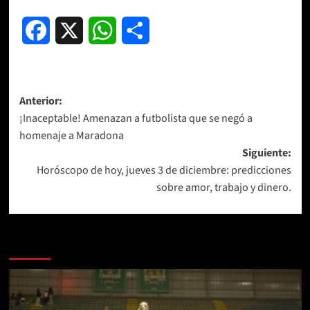
Facebook
X
WhatsApp
Compartir
Navegación
Anterior:
¡Inaceptable! Amenazan a futbolista que se negó a
de
homenaje a Maradona
entradas
Siguiente:
Horóscopo de hoy, jueves 3 de diciembre: predicciones
sobre amor, trabajo y dinero.
Más historias