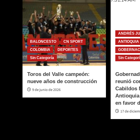
ANDRÉS J
BALONCESTO
CN SPORT
ANTIOQUIA
COLOMBIA
DEPORTES
GOBERNACI
Sin Categoría
Sin Categor
Toros del Valle campeón:
Gobernado
nueve años de construcción
reunió co
Cabildos
9 de junio de 2026
Antioquia
en favor 
17 de dicie
Te pueden interesar