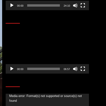
00:00
24:10
AL AIRE – ENTRETENIMIENTO
Reproductor
de
vídeo
00:00
06:57
CORAZÓN RADIO
Reproductor
Media error: Format(s) not supported or source(s) not
found
de