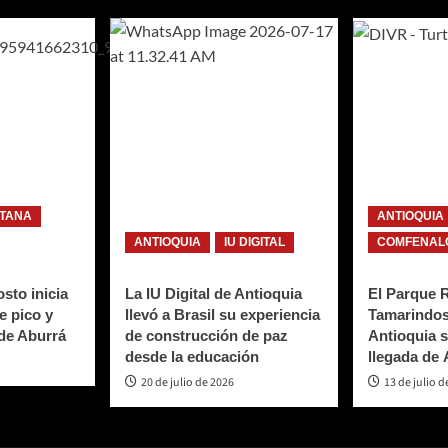
ITANA
ANTIOQUIA
ANTIOQUIA
IU DIGITAL
COMFENALC
sto inicia
La IU Digital de Antioquia
El Parque 
e pico y
llevó a Brasil su experiencia
Tamarindos
 de Aburrá
de construcción de paz
Antioquia s
desde la educación
llegada de
20 de julio de 2026
13 de julio d