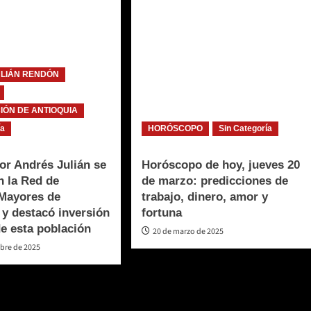
ULIÁN RENDÓN
ÓN DE ANTIOQUIA
ía
HORÓSCOPO
Sin Categoría
r Andrés Julián se
Horóscopo de hoy, jueves 20
n la Red de
de marzo: predicciones de
 Mayores de
trabajo, dinero, amor y
 y destacó inversión
fortuna
de esta población
20 de marzo de 2025
mbre de 2025