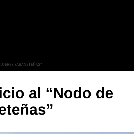
 MUJERES SABANETEÑAS”
icio al “Nodo de
eteñas”