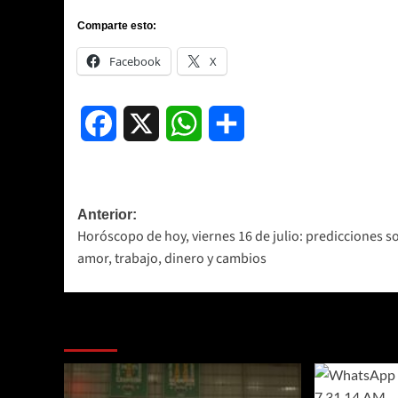
Comparte esto:
Facebook
X
Facebook
X
WhatsApp
Compartir
Navegación
Anterior:
Horóscopo de hoy, viernes 16 de julio: predicciones s
de
amor, trabajo, dinero y cambios
entradas
Más historias