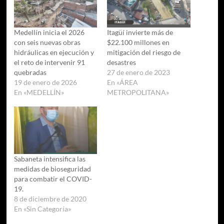
Medellín inicia el 2026
Itagüí invierte más de
con seis nuevas obras
$22.100 millones en
hidráulicas en ejecución y
mitigación del riesgo de
el reto de intervenir 91
desastres
quebradas
27 de enero de 2023
19 de enero de 2026
En «ÁREA
En «MEDELLÍN»
METROPOLITANA»
Sabaneta intensifica las
medidas de bioseguridad
para combatir el COVID-
19.
8 de diciembre de 2020
En «Sin Categoría»