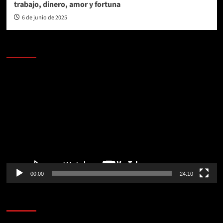
trabajo, dinero, amor y fortuna
6 de junio de 2025
AL AIRE – POLÍTICA
Reproductor
de
vídeo
00:00
24:10
AL AIRE – ENTRETENIMIENTO