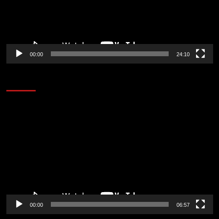
00:00
24:10
AL AIRE – ENTRETENIMIENTO
Reproductor
de
vídeo
00:00
06:57