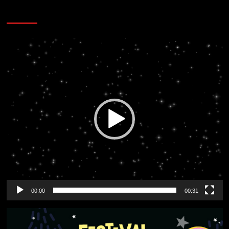
CORAZÓN RADIO
Reproductor
de
vídeo
00:00
00:31