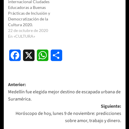
internacional Ciudades
Educadoras a Buenas
Prácticas de Inclusión y
Democratización de la
Cultura 2020.
22 de octubre de 2020
En «CULTURA»
Facebook
X
WhatsApp
Compartir
Navegación
Anterior:
Medellín fue elegida mejor destino de escapada urbana de
de
Suramérica.
entradas
Siguiente:
Horóscopo de hoy, lunes 9 de noviembre: predicciones
sobre amor, trabajo y dinero.