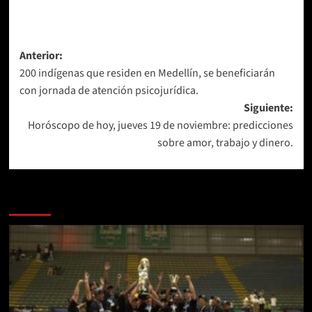
Navegación
Anterior:
200 indígenas que residen en Medellín, se beneficiarán
de
con jornada de atención psicojurídica.
entradas
Siguiente:
Horóscopo de hoy, jueves 19 de noviembre: predicciones
sobre amor, trabajo y dinero.
Más historias