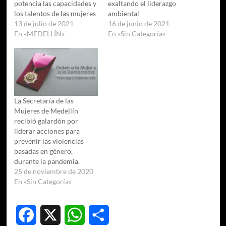
potencia las capacidades y
exaltando el liderazgo
los talentos de las mujeres
ambiental
13 de julio de 2021
16 de junio de 2021
En «MEDELLÍN»
En «Sin Categoría»
La Secretaría de las
Mujeres de Medellín
recibió galardón por
liderar acciones para
prevenir las violencias
basadas en género,
durante la pandemia.
25 de noviembre de 2020
En «Sin Categoría»
Facebook
X
WhatsApp
Compartir