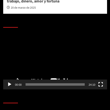
trabajo, dinero, amor y fortuna
20 de marzo de 2025
AL AIRE – POLÍTICA
Reproductor
de
vídeo
00:00
24:10
AL AIRE – ENTRETENIMIENTO
Reproductor