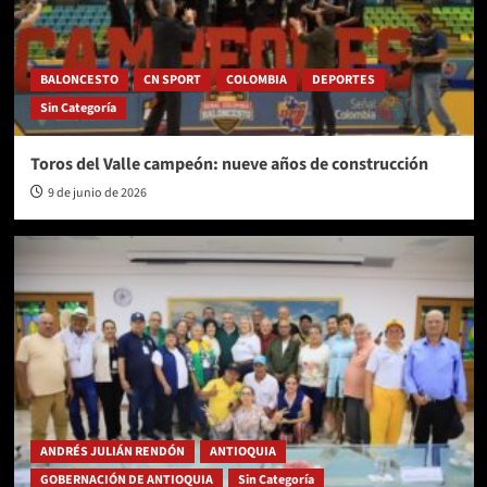
BALONCESTO
CN SPORT
COLOMBIA
DEPORTES
Sin Categoría
Toros del Valle campeón: nueve años de construcción
9 de junio de 2026
ANDRÉS JULIÁN RENDÓN
ANTIOQUIA
GOBERNACIÓN DE ANTIOQUIA
Sin Categoría