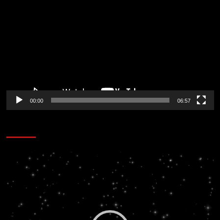
de
vídeo
00:00
06:57
CORAZÓN RADIO
Reproductor
de
vídeo