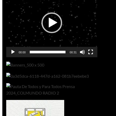
vídeo
00:00
00:31