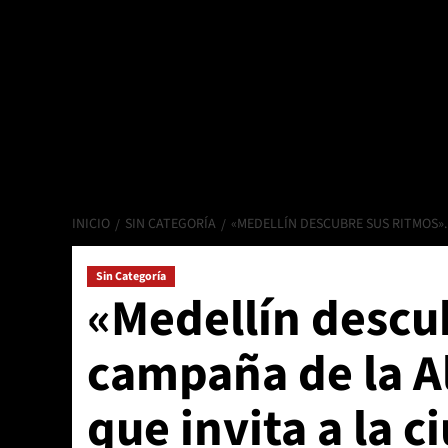
INICIO
SIN CATEGORÍA
«MEDELLÍN DESCUBRE SUS RITMOS».
Sin Categoría
«Medellín descub
campaña de la Al
que invita a la c