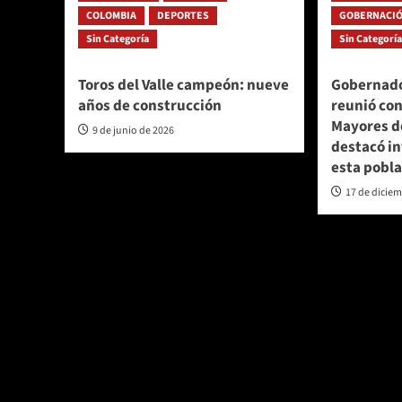
COLOMBIA
DEPORTES
GOBERNACIÓ
Sin Categoría
Sin Categorí
Toros del Valle campeón: nueve
Gobernado
años de construcción
reunió con
Mayores d
9 de junio de 2026
destacó in
esta pobl
17 de dicie