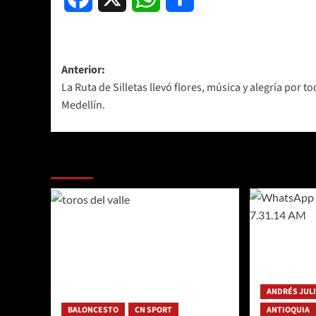
Navegación
Anterior:
La Ruta de Silletas llevó flores, música y alegría por t
de
Medellín.
entradas
Más historias
ANDRÉS JUL
BALONCESTO
CN SPORT
ANTIOQUIA