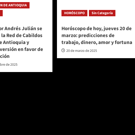
N DE ANTIOQUIA
a
HORÓSCOPO
Sin Categoría
r Andrés Julián se
Horóscopo de hoy, jueves 20 de
 la Red de Cabildos
marzo: predicciones de
e Antioquia y
trabajo, dinero, amor y fortuna
versión en favor de
20 de marzo de 2025
ación
mbre de 2025