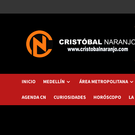
Saltar
al
contenido
INICIO
MEDELLÍN
ÁREA METROPOLITANA
AGENDA CN
CURIOSIDADES
HORÓSCOPO
LA