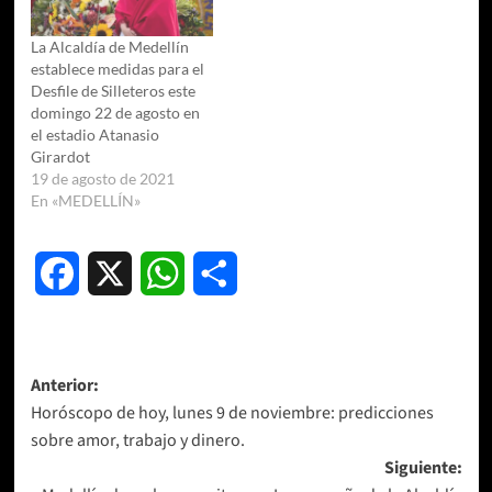
La Alcaldía de Medellín
establece medidas para el
Desfile de Silleteros este
domingo 22 de agosto en
el estadio Atanasio
Girardot
19 de agosto de 2021
En «MEDELLÍN»
Facebook
X
WhatsApp
Compartir
Navegación
Anterior:
Horóscopo de hoy, lunes 9 de noviembre: predicciones
de
sobre amor, trabajo y dinero.
entradas
Siguiente: