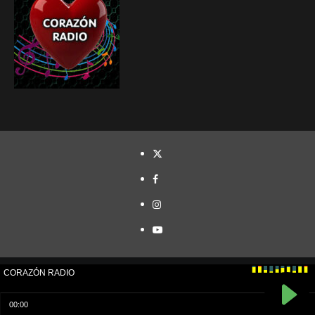
TWITTER
FACEBOOK
INSTAGRAM
YOUTUBE
Cristóbal Naranjo© Todos los derechos reservados.
|
CoverNews
por AF themes.