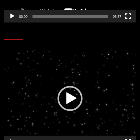
00:00
06:57
CORAZÓN RADIO
Reproductor
de
vídeo