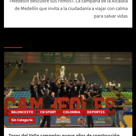
«Medellín descubre sus ritmos». La campaña de la Alcaldía
de Medellín que invita a la ciudadanía a viajar con calma
para salvar vidas
Más historias
BALONCESTO
CN SPORT
COLOMBIA
DEPORTES
Sin Categoría
Toros del Valle campeón: nueve años de construcción